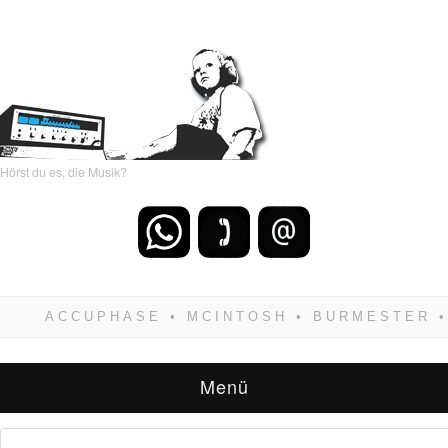
Hörst du es, die Musik?
Wenn Du dich weigerst zu verlieren, wirst Du
zwangsläufig siegen! Und noch was: Hifi
verkaufst Du am besten bei uns!
Menü