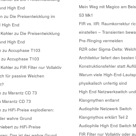
Mein Weg mit Magico am Beis
 und High End
S3 Mk1
nn
zu
Die Preisentwicklung im
FIR vs. IIR: Raumkorrektur ric
d High End
einstellen – Transienten bew
 Kohler
zu
Die Preisentwicklung
Pre-Ringing vermeiden
 und High End
R2R oder Sigma-Delta: Welc
n
zu
Accuphase T103
Architektur liefert den besten
k
zu
Accuphase T103
Konstruktionsfehler statt Aufl
 Kohler
zu
FIR Filter nur Vollaktiv
Warum viele High-End-Lautsp
ch für passive Weichen
physikalisch unfertig sind
t?
High End Netzwerkswitch und
n
zu
Marantz CD 73
Klangmythen entlarvt
u
Marantz CD 73
Audiophile Netzwerk Switch
n
zu
HiFi-Preise explodieren:
Klangmythos erklärt Teil 2
 der wahre Grund
Audiophile High End Switch 
iebert
zu
HiFi-Preise
FIR Filter nur Vollaktiv oder a
eren: Das ist der wahre Grund