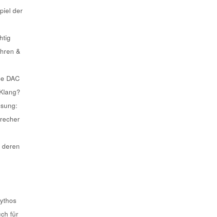
piel der
htig
ahren &
he DAC
 Klang?
ösung:
recher
 deren
Mythos
uch für