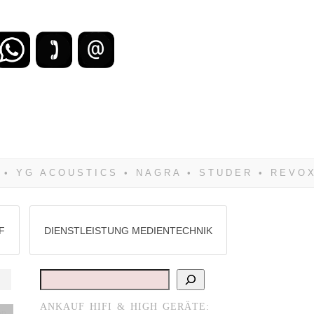
zu verlieren, wirst Du zwangsläufig
Hifi verkaufst Du am besten bei uns!
F
DIENSTLEISTUNG MEDIENTECHNIK
Suchen
ANKAUF HIFI & HIGH GERÄTE:
en