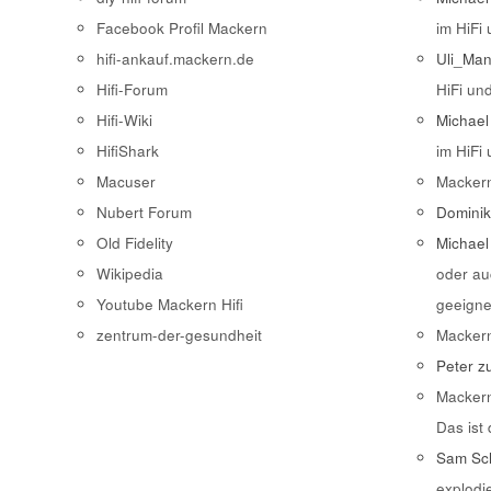
Facebook Profil Mackern
im HiFi
hifi-ankauf.mackern.de
Uli_Ma
Hifi-Forum
HiFi un
Hifi-Wiki
Michael
HifiShark
im HiFi
Macuser
Macker
Nubert Forum
Domini
Old Fidelity
Michael
Wikipedia
oder au
Youtube Mackern Hifi
geeigne
zentrum-der-gesundheit
Macker
Peter
z
Macker
Das ist
Sam Sch
explodi