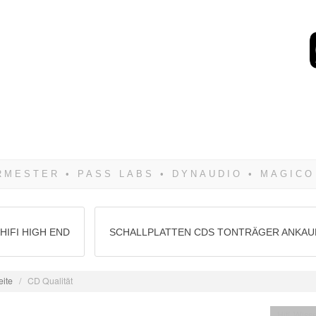
Wenn Du dich weigerst 
siegen! Und noch was: 
HIFI HIGH END
SCHALLPLATTEN CDS TONTRÄGER ANKAU
eite
/
CD Qualität
Hifi Wiss