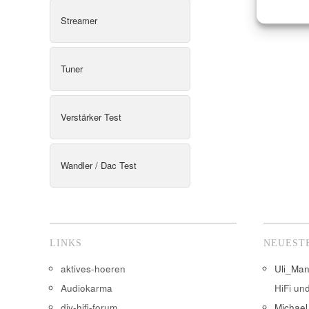
Streamer
Tuner
Verstärker Test
Wandler / Dac Test
LINKS
NEUEST
aktives-hoeren
Uli_Ma
Audiokarma
HiFi un
diy-hifi-forum
Michael