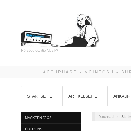
Hörst du es, die Musik?
STARTSEITE
ARTIKELSEITE
ANKAUF 
Durchsuchen:
Starts
MACKERN FAQS
ÜBER UNS