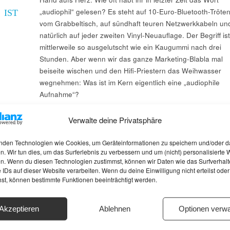
„audiophil“ gelesen? Es steht auf 10-Euro-Bluetooth-Tröte
 IST
vom Grabbeltisch, auf sündhaft teuren Netzwerkkabeln un
natürlich auf jeder zweiten Vinyl-Neuauflage. Der Begriff ist
mittlerweile so ausgelutscht wie ein Kaugummi nach drei
Stunden. Aber wenn wir das ganze Marketing-Blabla mal
beiseite wischen und den Hifi-Priestern das Weihwasser
wegnehmen: Was ist im Kern eigentlich eine „audiophile
Aufnahme“?
Verwalte deine Privatsphäre
nden Technologien wie Cookies, um Geräteinformationen zu speichern und/oder d
n. Wir tun dies, um das Surferlebnis zu verbessern und um (nicht) personalisierte
n. Wenn du diesen Technologien zustimmst, können wir Daten wie das Surfverhalt
 IDs auf dieser Website verarbeiten. Wenn du deine Einwilligung nicht erteilst oder
hst, können bestimmte Funktionen beeinträchtigt werden.
Akzeptieren
Ablehnen
Optionen verwa