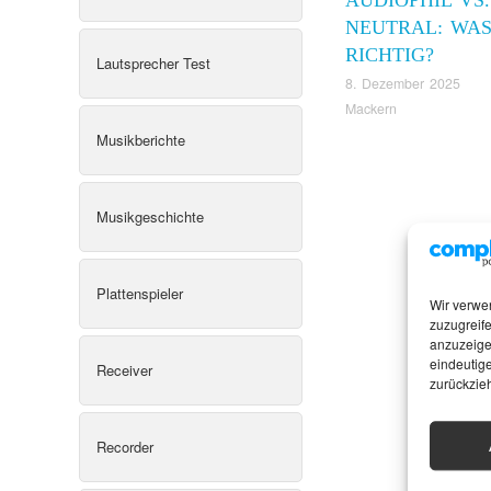
NEUTRAL: WAS
RICHTIG?
Lautsprecher Test
8. Dezember 2025
Mackern
Musikberichte
Musikgeschichte
Plattenspieler
Wir verwe
zuzugreife
anzuzeige
eindeutige
Receiver
zurückzie
Recorder