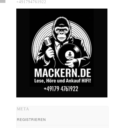
+491794761922
META
REGISTRIEREN