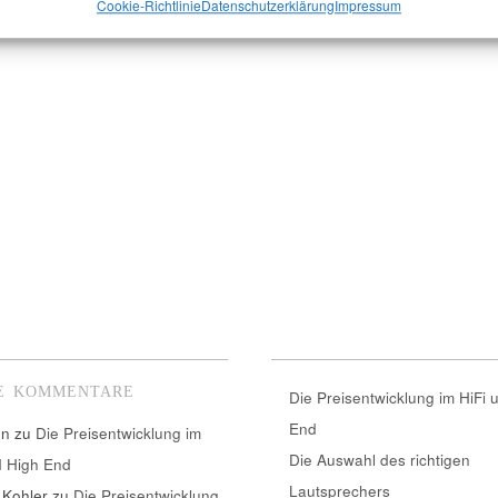
Cookie-Richtlinie
Datenschutzerklärung
Impressum
E KOMMENTARE
Die Preisentwicklung im HiFi 
End
nn
zu
Die Preisentwicklung im
Die Auswahl des richtigen
d High End
Lautsprechers
 Kohler
zu
Die Preisentwicklung