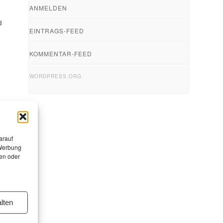
ANMELDEN
n
d
EINTRAGS-FEED
KOMMENTAR-FEED
WORDPRESS.ORG
arauf
 Werbung
en oder
lten