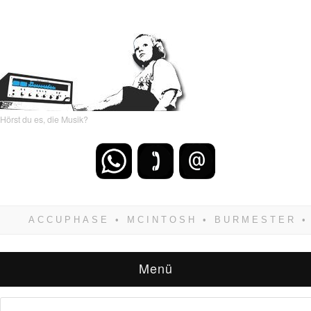
Hörst du es, die Musik?
Wenn Du dich weigerst zu verlieren, wirst Du
zwangsläufig siegen! Und noch was: Hifi
verkaufst Du am besten bei uns!
Menü