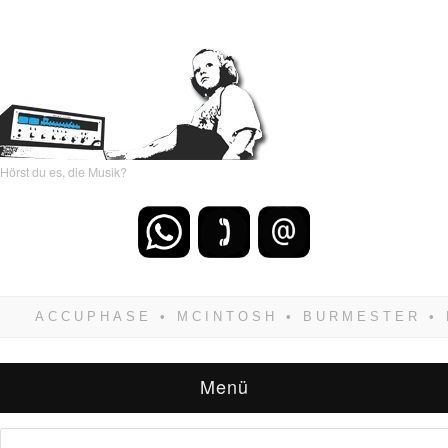
Hörst du es, die Musik?
Wenn Du dich weigerst zu verlieren, wirst Du
zwangsläufig siegen! Und noch was: Hifi
verkaufst Du am besten bei uns!
Menü