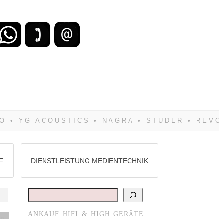
zu verlieren, wirst Du zwangsläufig
Hifi verkaufst Du am besten bei uns!
F
DIENSTLEISTUNG MEDIENTECHNIK
Suchen
ANKAUF HIFI & HIGH GERÄTE:
en