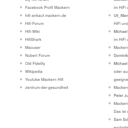
Facebook Profil Mackern
im HiFi
hifi-ankauf.mackern.de
Uli_Ma
Hifi-Forum
HiFi un
Hifi-Wiki
Michael
HifiShark
im HiFi
Macuser
Macker
Nubert Forum
Domini
Old Fidelity
Michael
Wikipedia
oder au
Youtube Mackern Hifi
geeigne
zentrum-der-gesundheit
Macker
Peter
z
Macker
Das ist
Sam Sch
explodi