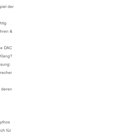
piel der
htig
ahren &
he DAC
 Klang?
ösung:
recher
 deren
Mythos
uch für