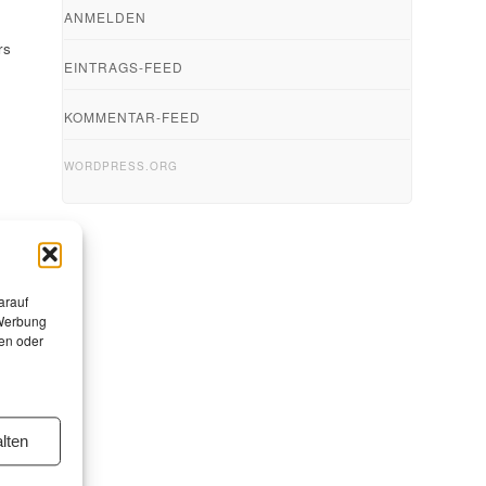
ANMELDEN
rs
EINTRAGS-FEED
KOMMENTAR-FEED
WORDPRESS.ORG
arauf
 Werbung
en oder
lten