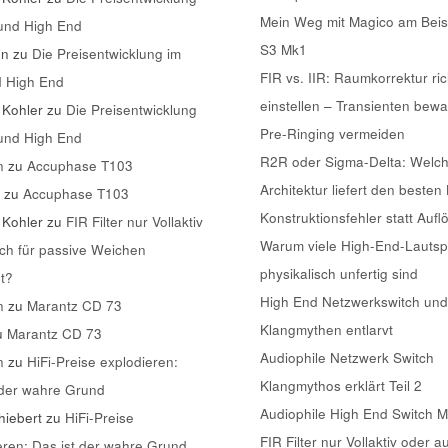
Mein Weg mit Magico am Beis
 und High End
S3 Mk1
nn
zu
Die Preisentwicklung im
FIR vs. IIR: Raumkorrektur ric
d High End
einstellen – Transienten bew
 Kohler
zu
Die Preisentwicklung
Pre-Ringing vermeiden
 und High End
R2R oder Sigma-Delta: Welc
n
zu
Accuphase T103
Architektur liefert den besten
k
zu
Accuphase T103
Konstruktionsfehler statt Aufl
 Kohler
zu
FIR Filter nur Vollaktiv
Warum viele High-End-Lautsp
ch für passive Weichen
physikalisch unfertig sind
t?
High End Netzwerkswitch und
n
zu
Marantz CD 73
Klangmythen entlarvt
u
Marantz CD 73
Audiophile Netzwerk Switch
n
zu
HiFi-Preise explodieren:
Klangmythos erklärt Teil 2
 der wahre Grund
Audiophile High End Switch 
iebert
zu
HiFi-Preise
FIR Filter nur Vollaktiv oder a
eren: Das ist der wahre Grund