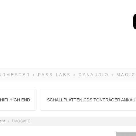
Wenn Du dich weigerst 
siegen! Und noch was: 
HIFI HIGH END
SCHALLPLATTEN CDS TONTRÄGER ANKAU
eite
/
EMOSAFE
Hifi Wiss