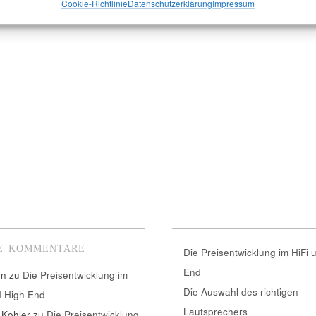
Cookie-Richtlinie
Datenschutzerklärung
Impressum
E KOMMENTARE
Die Preisentwicklung im HiFi 
End
nn
zu
Die Preisentwicklung im
Die Auswahl des richtigen
d High End
Lautsprechers
 Kohler
zu
Die Preisentwicklung