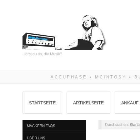
Hörst du es, die Musik?
STARTSEITE
ARTIKELSEITE
ANKAUF 
Durchsuchen:
Starts
MACKERN FAQS
ÜBER UNS