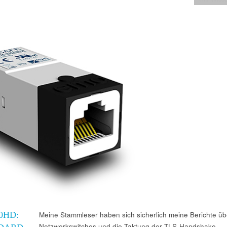
0HD:
Meine Stammleser haben sich sicherlich meine Berichte üb
Netzwerkswitches und die Taktung der TLS-Handshake-