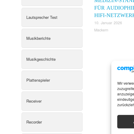
MEDIZIN-STA
FÜR AUDIOPHI
HIFI-NETZWER
Lautsprecher Test
10. Januar 2026
Mackern
Musikberichte
Musikgeschichte
Plattenspieler
Wir verwe
zuzugreife
anzuzeige
eindeutige
Receiver
zurückzie
Recorder