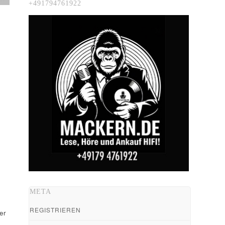
+491794761922
META
REGISTRIEREN
er