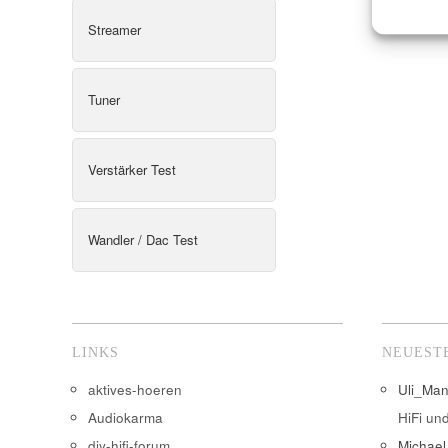
Streamer
Tuner
Verstärker Test
Wandler / Dac Test
LINKS
NEUEST
aktives-hoeren
Uli_Ma
Audiokarma
HiFi un
diy-hifi-forum
Michael