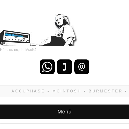
Hörst du es, die Musik?
Wenn Du dich weigerst zu verlieren, wirst Du
zwangsläufig siegen! Und noch was: Hifi
verkaufst Du am besten bei uns!
Menü