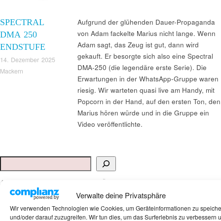
SPECTRAL
Aufgrund der glühenden Dauer-Propaganda
von Adam fackelte Marius nicht lange. Wenn
DMA 250
Adam sagt, das Zeug ist gut, dann wird
ENDSTUFE
gekauft. Er besorgte sich also eine Spectral
14. Dezember 2025
DMA-250 (die legendäre erste Serie). Die
Mackern
Erwartungen in der WhatsApp-Gruppe waren
riesig. Wir warteten quasi live am Handy, mit
Popcorn in der Hand, auf den ersten Ton, den
Marius hören würde und in die Gruppe ein
Video veröffentlichte.
Suchen
ANKAUF HIFI & HIGH GERÄTE: +491794761922
Verwalte deine Privatsphäre
Wir verwenden Technologien wie Cookies, um Geräteinformationen zu speich
und/oder darauf zuzugreifen. Wir tun dies, um das Surferlebnis zu verbessern 