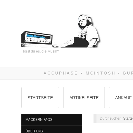
Hörst du es, die Musik?
STARTSEITE
ARTIKELSEITE
ANKAUF 
Durchsuchen:
Starts
MACKERN FAQS
ÜBER UNS