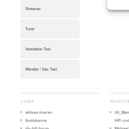
Streamer
Tuner
Verstärker Test
Wandler / Dac Test
LINKS
NEUEST
aktives-hoeren
Uli_Ma
Audiokarma
HiFi un
diy-hifi-forum
Michael