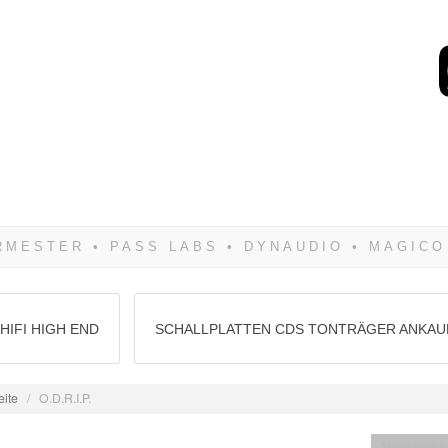
Wenn Du dich weigerst 
siegen! Und noch was: 
HIFI HIGH END
SCHALLPLATTEN CDS TONTRÄGER ANKAU
eite
/
O.D.R.I.P.
Musikberich