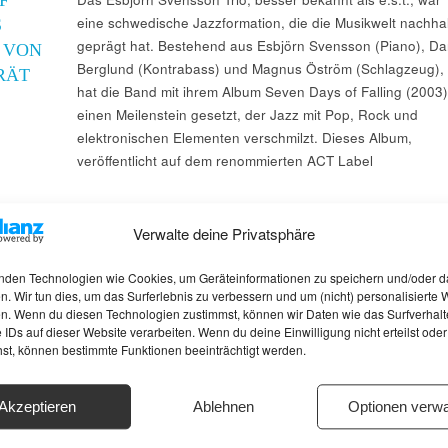
eine schwedische Jazzformation, die die Musikwelt nachhal
S
geprägt hat. Bestehend aus Esbjörn Svensson (Piano), Da
 VON
Berglund (Kontrabass) und Magnus Öström (Schlagzeug),
TRÄT
hat die Band mit ihrem Album Seven Days of Falling (2003)
einen Meilenstein gesetzt, der Jazz mit Pop, Rock und
elektronischen Elementen verschmilzt. Dieses Album,
veröffentlicht auf dem renommierten ACT Label
Verwalte deine Privatsphäre
nden Technologien wie Cookies, um Geräteinformationen zu speichern und/oder d
n. Wir tun dies, um das Surferlebnis zu verbessern und um (nicht) personalisierte
n. Wenn du diesen Technologien zustimmst, können wir Daten wie das Surfverhalt
 IDs auf dieser Website verarbeiten. Wenn du deine Einwilligung nicht erteilst oder
hst, können bestimmte Funktionen beeinträchtigt werden.
Akzeptieren
Ablehnen
Optionen verwa