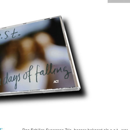
F
Das Esbjörn Svensson Trio, besser bekannt als e.s.t., war