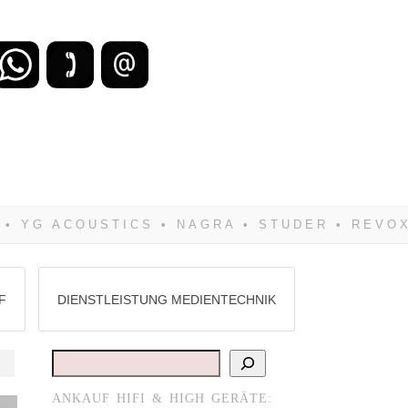
zu verlieren, wirst Du zwangsläufig
Hifi verkaufst Du am besten bei uns!
F
DIENSTLEISTUNG MEDIENTECHNIK
Suchen
ANKAUF HIFI & HIGH GERÄTE:
te