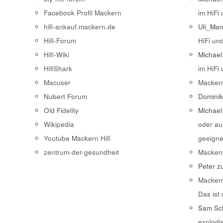
Facebook Profil Mackern
im HiFi
hifi-ankauf.mackern.de
Uli_Ma
Hifi-Forum
HiFi un
Hifi-Wiki
Michael
HifiShark
im HiFi
Macuser
Macker
Nubert Forum
Domini
Old Fidelity
Michael
Wikipedia
oder au
Youtube Mackern Hifi
geeigne
zentrum-der-gesundheit
Macker
Peter
z
Macker
Das ist
Sam Sch
explodi