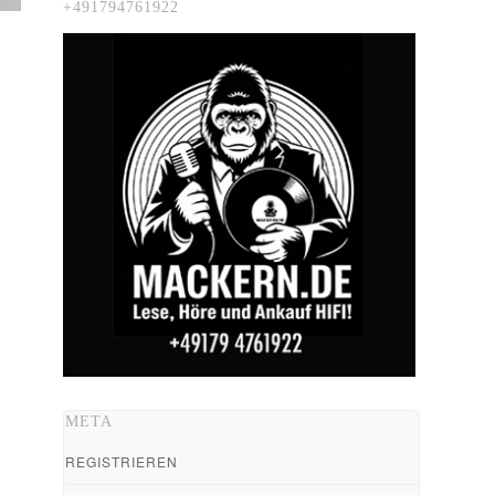
+491794761922
META
REGISTRIEREN