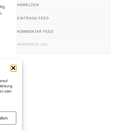
ANMELDEN
tig
n
EINTRAGS-FEED
KOMMENTAR-FEED
WORDPRESS.ORG
arauf
 Werbung
en oder
lten