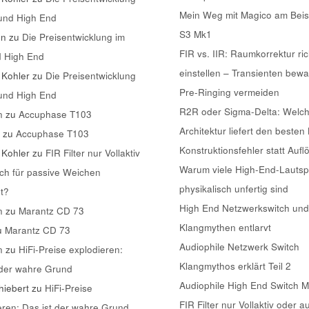
Mein Weg mit Magico am Beis
 und High End
S3 Mk1
nn
zu
Die Preisentwicklung im
FIR vs. IIR: Raumkorrektur ric
d High End
einstellen – Transienten bew
 Kohler
zu
Die Preisentwicklung
Pre-Ringing vermeiden
 und High End
R2R oder Sigma-Delta: Welc
n
zu
Accuphase T103
Architektur liefert den besten
k
zu
Accuphase T103
Konstruktionsfehler statt Aufl
 Kohler
zu
FIR Filter nur Vollaktiv
Warum viele High-End-Lautsp
ch für passive Weichen
physikalisch unfertig sind
t?
High End Netzwerkswitch und
n
zu
Marantz CD 73
Klangmythen entlarvt
u
Marantz CD 73
Audiophile Netzwerk Switch
n
zu
HiFi-Preise explodieren:
Klangmythos erklärt Teil 2
 der wahre Grund
Audiophile High End Switch 
iebert
zu
HiFi-Preise
FIR Filter nur Vollaktiv oder a
eren: Das ist der wahre Grund