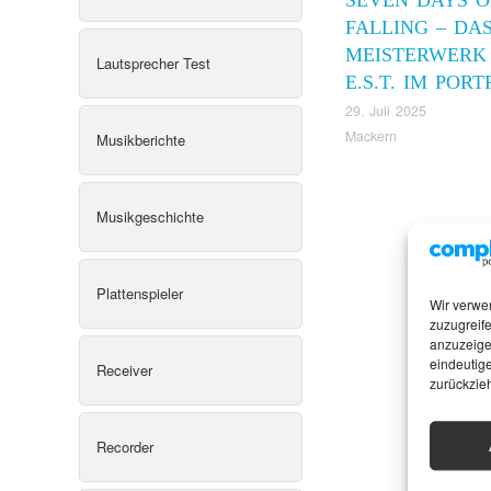
FALLING – DA
MEISTERWERK
Lautsprecher Test
E.S.T. IM POR
29. Juli 2025
Mackern
Musikberichte
Musikgeschichte
Plattenspieler
Wir verwe
zuzugreife
anzuzeige
eindeutige
Receiver
zurückzie
Recorder