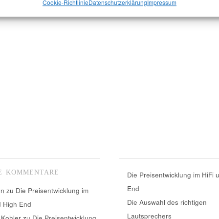
Cookie-Richtlinie
Datenschutzerklärung
Impressum
E KOMMENTARE
Die Preisentwicklung im HiFi 
End
nn
zu
Die Preisentwicklung im
Die Auswahl des richtigen
d High End
Lautsprechers
 Kohler
zu
Die Preisentwicklung