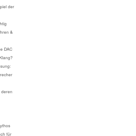
piel der
htig
ahren &
he DAC
 Klang?
ösung:
recher
 deren
Mythos
uch für