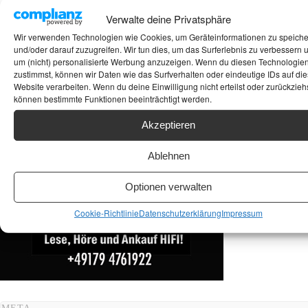
Suchen
Verwalte deine Privatsphäre
Wir verwenden Technologien wie Cookies, um Geräteinformationen zu speich
ANKAUF HIFI & HIGH GERÄTE: +491794761922
und/oder darauf zuzugreifen. Wir tun dies, um das Surferlebnis zu verbessern 
um (nicht) personalisierte Werbung anzuzeigen. Wenn du diesen Technologie
zustimmst, können wir Daten wie das Surfverhalten oder eindeutige IDs auf die
Website verarbeiten. Wenn du deine Einwilligung nicht erteilst oder zurückziehs
können bestimmte Funktionen beeinträchtigt werden.
Akzeptieren
Ablehnen
Optionen verwalten
Cookie-Richtlinie
Datenschutzerklärung
Impressum