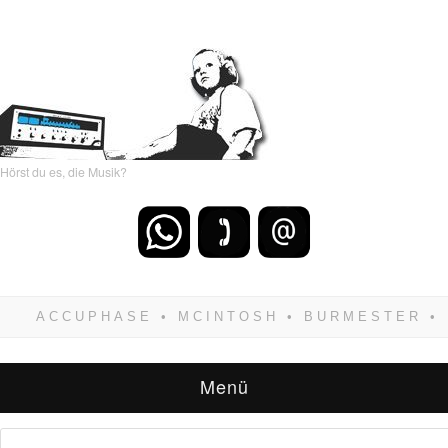
Hörst du es, die Musik?
Wenn Du dich weigerst zu verlieren, wirst Du
zwangsläufig siegen! Und noch was: Hifi
verkaufst Du am besten bei uns!
Menü