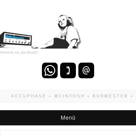
Hörst du es, die Musik?
Wenn Du dich weigerst zu verlieren, wirst Du
zwangsläufig siegen! Und noch was: Hifi
verkaufst Du am besten bei uns!
Menü