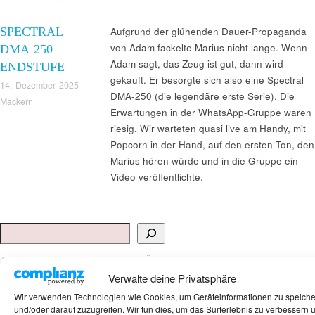
SPECTRAL
Aufgrund der glühenden Dauer-Propaganda
von Adam fackelte Marius nicht lange. Wenn
DMA 250
Adam sagt, das Zeug ist gut, dann wird
ENDSTUFE
gekauft. Er besorgte sich also eine Spectral
14. Dezember 2025
DMA-250 (die legendäre erste Serie). Die
Mackern
Erwartungen in der WhatsApp-Gruppe waren
riesig. Wir warteten quasi live am Handy, mit
Popcorn in der Hand, auf den ersten Ton, den
Marius hören würde und in die Gruppe ein
Video veröffentlichte.
Suchen
ANKAUF HIFI & HIGH GERÄTE: +491794761922
Verwalte deine Privatsphäre
Wir verwenden Technologien wie Cookies, um Geräteinformationen zu speich
und/oder darauf zuzugreifen. Wir tun dies, um das Surferlebnis zu verbessern 