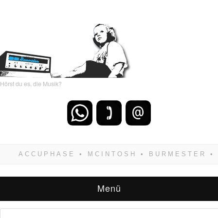
Hörst du es, die Musik?
Wenn Du dich weigerst zu verlieren, wirst Du
zwangsläufig siegen! Und noch was: Hifi
verkaufst Du am besten bei uns!
Menü