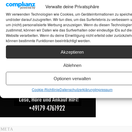
Suchen
Verwalte deine Privatsphäre
Wir verwenden Technologien wie Cookies, um Geräteinformationen zu speich
ANKAUF HIFI & HIGH GERÄTE: +491794761922
und/oder darauf zuzugreifen. Wir tun dies, um das Surferlebnis zu verbessern 
um (nicht) personalisierte Werbung anzuzeigen. Wenn du diesen Technologie
zustimmst, können wir Daten wie das Surfverhalten oder eindeutige IDs auf die
Website verarbeiten. Wenn du deine Einwilligung nicht erteilst oder zurückziehs
können bestimmte Funktionen beeinträchtigt werden.
Akzeptieren
Ablehnen
Optionen verwalten
Cookie-Richtlinie
Datenschutzerklärung
Impressum
META