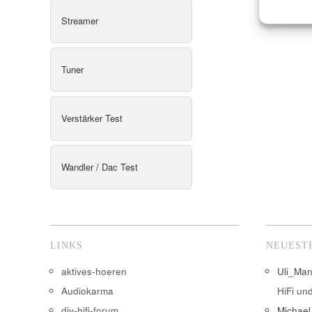
Streamer
Tuner
Verstärker Test
Wandler / Dac Test
LINKS
NEUEST
aktives-hoeren
Uli_Ma
Audiokarma
HiFi un
diy-hifi-forum
Michael