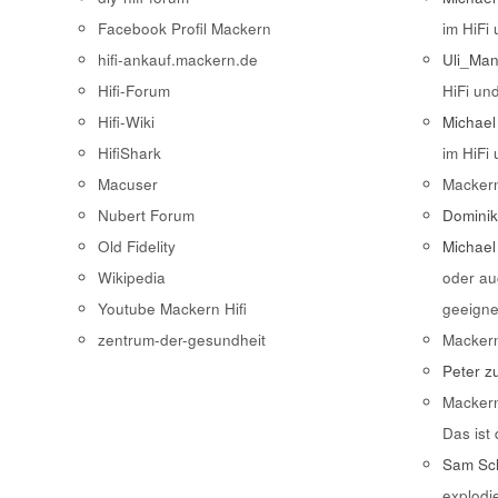
Facebook Profil Mackern
im HiFi
hifi-ankauf.mackern.de
Uli_Ma
Hifi-Forum
HiFi un
Hifi-Wiki
Michael
HifiShark
im HiFi
Macuser
Macker
Nubert Forum
Domini
Old Fidelity
Michael
Wikipedia
oder au
Youtube Mackern Hifi
geeigne
zentrum-der-gesundheit
Macker
Peter
z
Macker
Das ist
Sam Sch
explodi