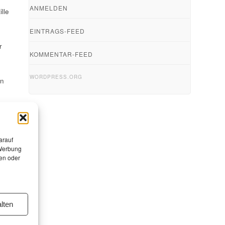
ANMELDEN
lle
EINTRAGS-FEED
r
KOMMENTAR-FEED
WORDPRESS.ORG
en
arauf
 Werbung
en oder
lten