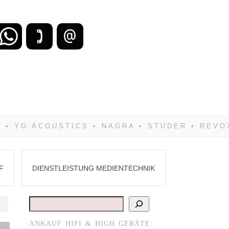
zu verlieren, wirst Du zwangsläufig
Hifi verkaufst Du am besten bei uns!
F
DIENSTLEISTUNG MEDIENTECHNIK
Suchen
ANKAUF HIFI & HIGH GERÄTE:
te