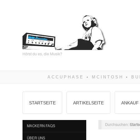
Hörst du es, die Musik?
STARTSEITE
ARTIKELSEITE
ANKAUF 
Durchsuchen:
Starts
MACKERN FAQS
ÜBER UNS