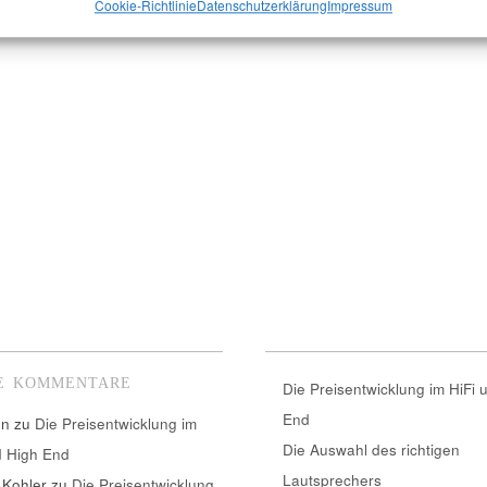
Cookie-Richtlinie
Datenschutzerklärung
Impressum
E KOMMENTARE
Die Preisentwicklung im HiFi 
End
nn
zu
Die Preisentwicklung im
Die Auswahl des richtigen
d High End
Lautsprechers
 Kohler
zu
Die Preisentwicklung