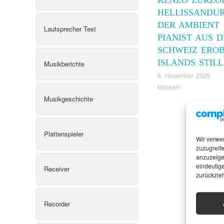
HELLISSANDUR
DER AMBIENT
Lautsprecher Test
PIANIST AUS 
SCHWEIZ ERO
ISLANDS STILL
Musikberichte
6. November 2025
Mackern
Musikgeschichte
Plattenspieler
Wir verwe
zuzugreife
anzuzeige
eindeutige
Receiver
zurückzie
Recorder