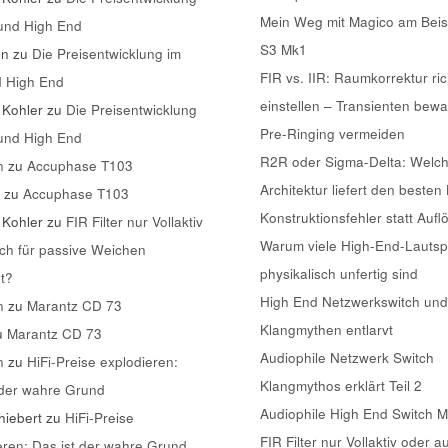
Mein Weg mit Magico am Beis
 und High End
S3 Mk1
nn
zu
Die Preisentwicklung im
FIR vs. IIR: Raumkorrektur ric
d High End
einstellen – Transienten bew
 Kohler
zu
Die Preisentwicklung
Pre-Ringing vermeiden
 und High End
R2R oder Sigma-Delta: Welc
n
zu
Accuphase T103
Architektur liefert den besten
k
zu
Accuphase T103
Konstruktionsfehler statt Aufl
 Kohler
zu
FIR Filter nur Vollaktiv
Warum viele High-End-Lautsp
ch für passive Weichen
physikalisch unfertig sind
t?
High End Netzwerkswitch und
n
zu
Marantz CD 73
Klangmythen entlarvt
u
Marantz CD 73
Audiophile Netzwerk Switch
n
zu
HiFi-Preise explodieren:
Klangmythos erklärt Teil 2
 der wahre Grund
Audiophile High End Switch 
iebert
zu
HiFi-Preise
FIR Filter nur Vollaktiv oder a
eren: Das ist der wahre Grund