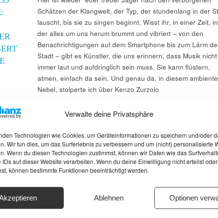
Schätzen der Klangwelt, der Typ, der stundenlang in der Sti
:
lauscht, bis sie zu singen beginnt. Wisst ihr, in einer Zeit, in
der alles um uns herum brummt und vibriert – von den
DER
Benachrichtigungen auf dem Smartphone bis zum Lärm de
BERT
Stadt – gibt es Künstler, die uns erinnern, dass Musik nicht
E
immer laut und aufdringlich sein muss. Sie kann flüstern,
atmen, einfach da sein. Und genau da, in diesem ambient
Nebel, stolperte ich über Kenzo Zurzolo
Verwalte deine Privatsphäre
nden Technologien wie Cookies, um Geräteinformationen zu speichern und/oder d
n. Wir tun dies, um das Surferlebnis zu verbessern und um (nicht) personalisierte
n. Wenn du diesen Technologien zustimmst, können wir Daten wie das Surfverhalt
 IDs auf dieser Website verarbeiten. Wenn du deine Einwilligung nicht erteilst oder
hst, können bestimmte Funktionen beeinträchtigt werden.
Akzeptieren
Ablehnen
Optionen verwa