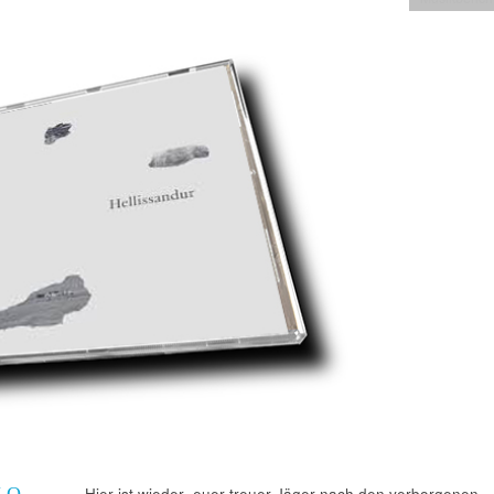
LO
Hier ist wieder euer treuer Jäger nach den verborgenen