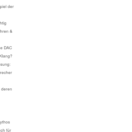
piel der
htig
ahren &
he DAC
 Klang?
ösung:
recher
 deren
Mythos
uch für