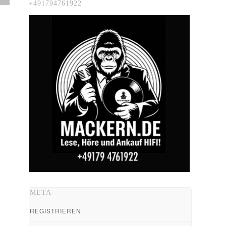
+491794761922
META
REGISTRIEREN