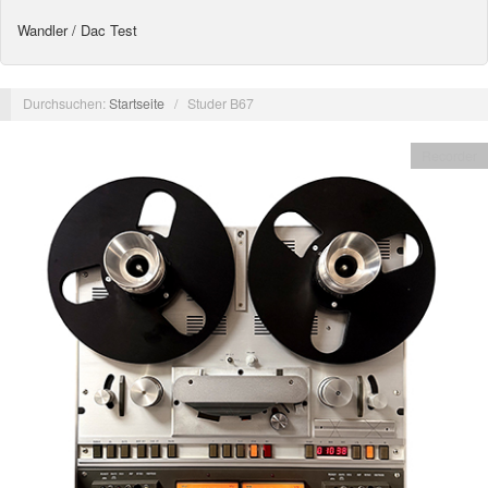
Wandler / Dac Test
Durchsuchen:
Startseite
/
Studer B67
Recorder