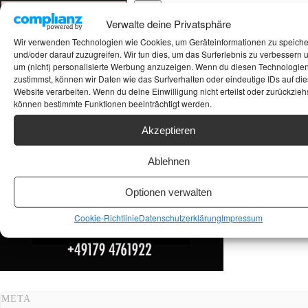
Suchen
Verwalte deine Privatsphäre
ANKAUF HIFI & HIGH GERÄTE: +491794761922
Wir verwenden Technologien wie Cookies, um Geräteinformationen zu speich
und/oder darauf zuzugreifen. Wir tun dies, um das Surferlebnis zu verbessern 
um (nicht) personalisierte Werbung anzuzeigen. Wenn du diesen Technologie
zustimmst, können wir Daten wie das Surfverhalten oder eindeutige IDs auf die
Website verarbeiten. Wenn du deine Einwilligung nicht erteilst oder zurückziehs
können bestimmte Funktionen beeinträchtigt werden.
Akzeptieren
Ablehnen
Optionen verwalten
Cookie-Richtlinie
Datenschutzerklärung
Impressum
META