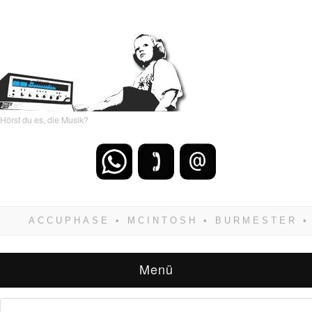
Hörst du es, die Musik?
Wenn Du dich weigerst zu verlieren, wirst Du
zwangsläufig siegen! Und noch was: Hifi
verkaufst Du am besten bei uns!
Menü