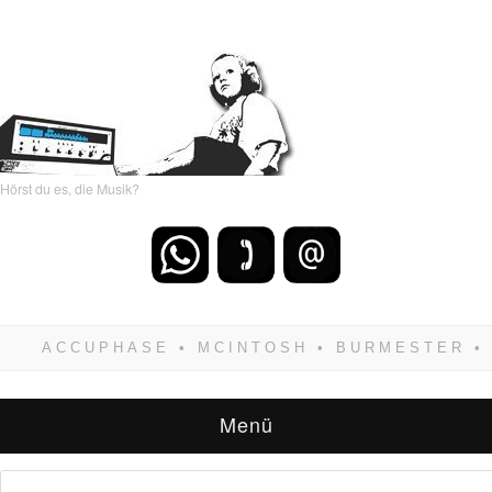
Hörst du es, die Musik?
Wenn Du dich weigerst zu verlieren, wirst Du
zwangsläufig siegen! Und noch was: Hifi
verkaufst Du am besten bei uns!
Menü