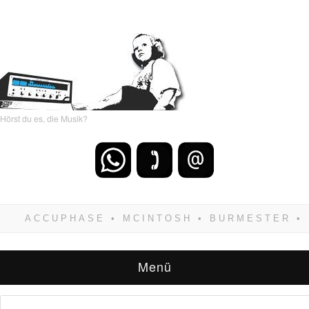
Hörst du es, die Musik?
Wenn Du dich weigerst zu verlieren, wirst Du
zwangsläufig siegen! Und noch was: Hifi
verkaufst Du am besten bei uns!
Menü