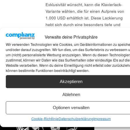
Exklusivität wünscht, kann die Klavierlack-
Variante wählen, die für einen Aufpreis von
1.000 USD erhältlich ist. Diese Lackierung
hebt sich durch eine besonders tiefe und
glänzende Oberfläche hervor und setzt
Verwalte deine Privatsphäre
Maßstäbe in der Lautsprecherwelt.
Wir verwenden Technologien wie Cookies, um Geräteinformationen zu speich
und/oder darauf zuzugreifen. Wir tun dies, um das Surferlebnis zu verbessern 
um (nicht) personalisierte Werbung anzuzeigen. Wenn du diesen Technologie
Suchen
zustimmst, können wir Daten wie das Surfverhalten oder eindeutige IDs auf die
Website verarbeiten. Wenn du deine Einwilligung nicht erteilst oder zurückziehs
können bestimmte Funktionen beeinträchtigt werden.
ANKAUF HIFI & HIGH GERÄTE: +491794761922
Akzeptieren
Ablehnen
Optionen verwalten
Cookie-Richtlinie
Datenschutzerklärung
Impressum