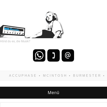
Hörst du es, die Musik?
Wenn Du dich weigerst zu verlieren, wirst Du
zwangsläufig siegen! Und noch was: Hifi
verkaufst Du am besten bei uns!
Menü