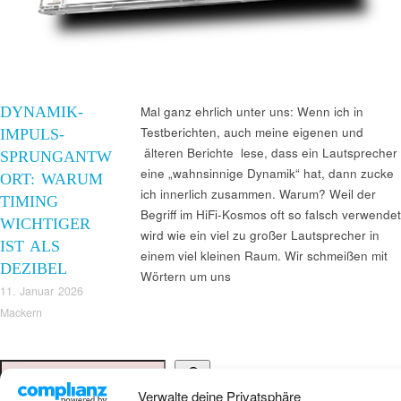
DYNAMIK-
Mal ganz ehrlich unter uns: Wenn ich in
Testberichten, auch meine eigenen und
IMPULS-
älteren Berichte lese, dass ein Lautsprecher
SPRUNGANTW
eine „wahnsinnige Dynamik“ hat, dann zucke
ORT: WARUM
ich innerlich zusammen. Warum? Weil der
TIMING
Begriff im HiFi-Kosmos oft so falsch verwendet
WICHTIGER
wird wie ein viel zu großer Lautsprecher in
IST ALS
einem viel kleinen Raum. Wir schmeißen mit
DEZIBEL
Wörtern um uns
11. Januar 2026
Mackern
Suchen
Verwalte deine Privatsphäre