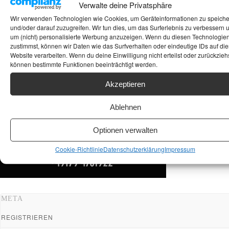
Verwalte deine Privatsphäre
ANKAUF HIFI & HIGH GERÄTE: +491794761922
Wir verwenden Technologien wie Cookies, um Geräteinformationen zu speich
und/oder darauf zuzugreifen. Wir tun dies, um das Surferlebnis zu verbessern 
um (nicht) personalisierte Werbung anzuzeigen. Wenn du diesen Technologie
zustimmst, können wir Daten wie das Surfverhalten oder eindeutige IDs auf die
Website verarbeiten. Wenn du deine Einwilligung nicht erteilst oder zurückziehs
können bestimmte Funktionen beeinträchtigt werden.
Akzeptieren
Ablehnen
Optionen verwalten
Cookie-Richtlinie
Datenschutzerklärung
Impressum
META
REGISTRIEREN