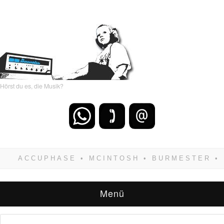
Hörst du es, die Musik?
Wenn Du dich weigerst zu verlieren, wirst Du
zwangsläufig siegen! Und noch was: Hifi
verkaufst Du am besten bei uns!
Menü