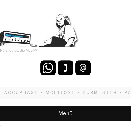
Hörst du es, die Musik?
Wenn Du dich weigerst zu verlieren, wirst Du
zwangsläufig siegen! Und noch was: Hifi
verkaufst Du am besten bei uns!
Menü