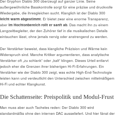
Der Gryphon Diablo 300 überzeugt auf ganzer Linie. Seine
außergewöhnliche Basskontrolle sorgt für eine präzise und druckvolle
Wiedergabe, die ihresgleichen sucht. Klanglich ist der Diablo 300
leicht warm abgestimmt
. Er bietet zwar eine enorme Transparenz,
aber
im Hochtonbereich rollt er sanft ab
. Das macht ihn zu einem
Langzeitbegleiter, der den Zuhörer tief in die musikalischen Details
eintauchen lässt, ohne jemals nervig oder anstrengend zu werden.
Der Verstärker beweist, dass klangliche Präzision und Wärme kein
Widerspruch sind. Manche Kritiker argumentieren, dass analytische
Verstärker oft „zu schlank“ oder „kalt“ klingen. Dieses Urteil entlarvt
jedoch eher die Grenzen ihrer bisherigen Hi-Fi-Erfahrungen. Ein
Verstärker wie der Diablo 300 zeigt, was echte High-End-Technologie
leisten kann und verdeutlicht den Unterschied zwischen mittelmäßigem
Hi-Fi und echter Klangkunst.
Die Schattenseite: Preispolitik und Modul-Frust
Man muss aber auch Tacheles reden: Der Diablo 300 wird
standardmäßig ohne den internen DAC ausgeliefert. Und hier fängt der