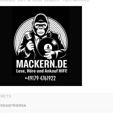
ANKAUF HIFI & HIGH GERÄTE: +491794761922
META
REGISTRIEREN