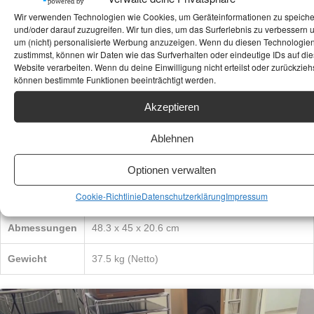
EIGENSCHAFT
SPEZIFIKATION
Wir verwenden Technologien wie Cookies, um Geräteinformationen zu speich
und/oder darauf zuzugreifen. Wir tun dies, um das Surferlebnis zu verbessern 
um (nicht) personalisierte Werbung anzuzeigen. Wenn du diesen Technologie
Leistung
2 x 300 Watt (8 Ω) | 2 x 600 Watt (4 Ω) | 2 x 950
zustimmst, können wir Daten wie das Surfverhalten oder eindeutige IDs auf die
Watt (2 Ω)
Website verarbeiten. Wenn du deine Einwilligung nicht erteilst oder zurückziehs
können bestimmte Funktionen beeinträchtigt werden.
Verstärkertyp
Vollverstärker (Integrierter Verstärker)
Akzeptieren
Verzerrung
Weniger als 0.05% THD
Ablehnen
Frequenzgang
0 Hz – 350 kHz (-3 dB)
Optionen verwalten
Optionale
DAC-Modul (ca. 6.500 €) und Phono-Modul
Cookie-Richtlinie
Datenschutzerklärung
Impressum
Module
Abmessungen
48.3 x 45 x 20.6 cm
Gewicht
37.5 kg (Netto)