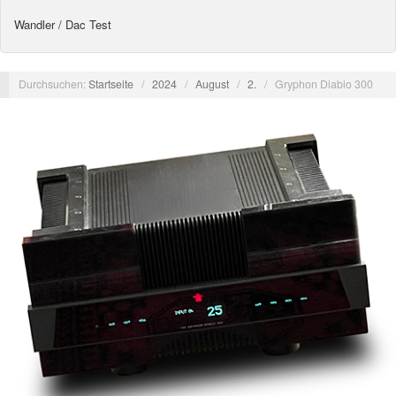
Wandler / Dac Test
Durchsuchen:
Startseite
/
2024
/
August
/
2.
/
Gryphon Diablo 300