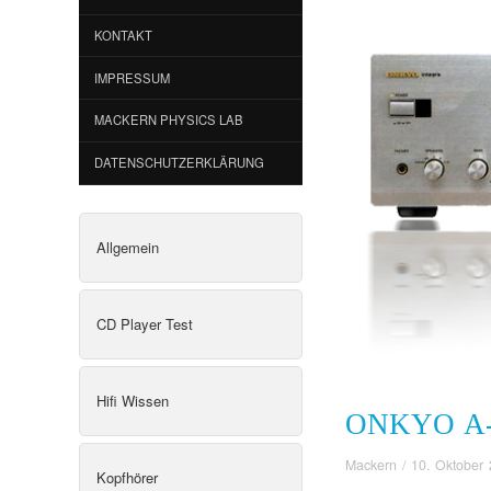
KONTAKT
IMPRESSUM
MACKERN PHYSICS LAB
DATENSCHUTZERKLÄRUNG
Allgemein
CD Player Test
Hifi Wissen
ONKYO A-
Mackern
/
10. Oktober
Kopfhörer