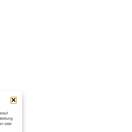
arauf
 Werbung
en oder