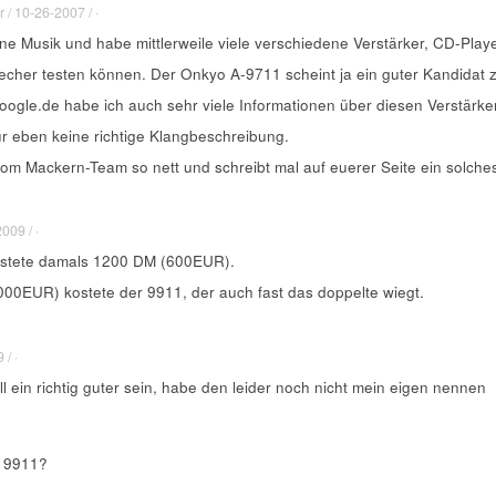
 / 10-26-2007 / ·
ne Musik und habe mittlerweile viele verschiedene Verstärker, CD-Play
echer testen können. Der Onkyo A-9711 scheint ja ein guter Kandidat 
oogle.de habe ich auch sehr viele Informationen über diesen Verstärke
r eben keine richtige Klangbeschreibung.
vom Mackern-Team so nett und schreibt mal auf euerer Seite ein solche
009 / ·
stete damals 1200 DM (600EUR).
00EUR) kostete der 9911, der auch fast das doppelte wiegt.
/ ·
l ein richtig guter sein, habe den leider noch nicht mein eigen nennen
 9911?