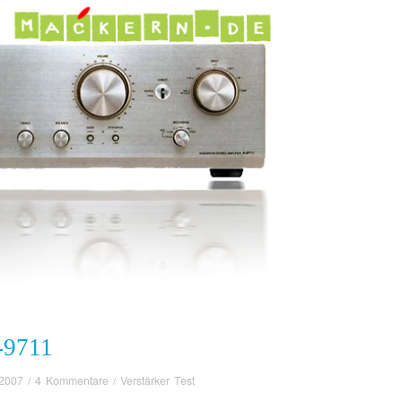
9711
 2007
/
4 Kommentare
/
Verstärker Test