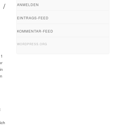
 /
ANMELDEN
EINTRAGS-FEED
KOMMENTAR-FEED
WORDPRESS.ORG
11
er
in
en
t
ich