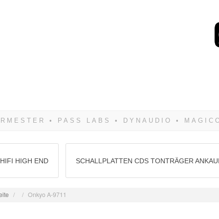
Wenn Du dich weigerst 
siegen! Und noch was: 
HIFI HIGH END
SCHALLPLATTEN CDS TONTRÄGER ANKAU
eite
/
/
Onkyo A-9711