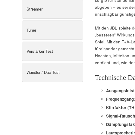
sorgte für stundenla
abgeben – es sei de
Streamer
unschlagbar günstig
Mit den JBL spielte 
Tuner
„besseren“ Wirkungs
Spiel. Mit den T+A-L
füreinander gemacht.
Verstärker Test
Hochton, Mittelton u
verdient und, wie de
Wandler / Dac Test
Technische D
Ausgangsleis
Frequenzgang
Klirrfaktor (T
Signal-Rausc
Dämpfungsfak
Lautsprecher