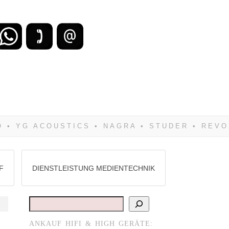
zu verlieren, wirst Du zwangsläufig
Hifi verkaufst Du am besten bei uns!
F
DIENSTLEISTUNG MEDIENTECHNIK
Suchen
ANKAUF HIFI & HIGH GERÄTE: