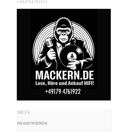
+491794761922
META
REGISTRIEREN