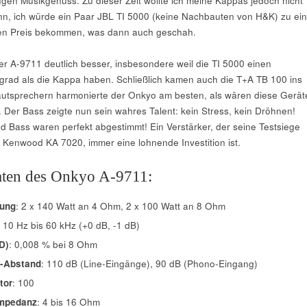
ngen Musikgenuss. Zu dieser Zeit wollte ich meine Kappas jedoch nicht
nn, ich würde ein Paar JBL TI 5000 (keine Nachbauten von H&K) zu ei
en Preis bekommen, was dann auch geschah.
der A-9711 deutlich besser, insbesondere weil die TI 5000 einen
grad als die Kappa haben. Schließlich kamen auch die T+A TB 100 ins
autsprechern harmonierte der Onkyo am besten, als wären diese Gerät
 Der Bass zeigte nun sein wahres Talent: kein Stress, kein Dröhnen!
nd Bass waren perfekt abgestimmt! Ein Verstärker, der seine Testsiege
r Kenwood KA 7020, immer eine lohnende Investition ist.
aten des Onkyo A-9711:
tung
: 2 x 140 Watt an 4 Ohm, 2 x 100 Watt an 8 Ohm
: 10 Hz bis 60 kHz (+0 dB, -1 dB)
HD)
: 0,008 % bei 8 Ohm
h-Abstand
: 110 dB (Line-Eingänge), 90 dB (Phono-Eingang)
tor
: 100
impedanz
: 4 bis 16 Ohm