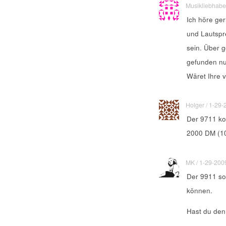
Musikliebhaber
Ich höre ger
und Lautspr
sein. Über g
gefunden nu
Wäret Ihre 
Holger / 1-29-2
Der 9711 ko
2000 DM (10
MK / 1-29-2009 
Der 9911 sol
können.
Hast du den