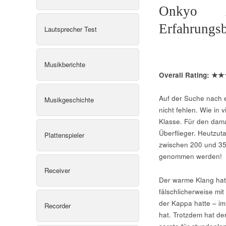
Onkyo A
Erfahrungsb
Lautsprecher Test
Musikberichte
Overall Rating:
★★
Auf der Suche nach e
Musikgeschichte
nicht fehlen. Wie in 
Klasse. Für den dama
Überflieger. Heutzut
Plattenspieler
zwischen 200 und 350
genommen werden!
Receiver
Der warme Klang hat
fälschlicherweise mit
der Kappa hatte – im 
Recorder
hat. Trotzdem hat de