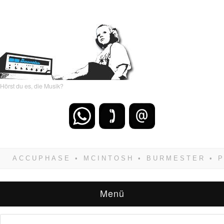
Hörst du es, die Musik?
Wenn Du dich weigerst zu verlieren, wirst Du
zwangsläufig siegen! Und noch was: Hifi
verkaufst Du am besten bei uns!
Menü