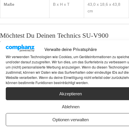
Maße
B x H x T
43,0 x 18,6 x 43,8
cm
Möchtest Du Deinen Technics SU-V900
klanglich voll ausreizen oder suchst Du
Verwalte deine Privatsphäre
passendes Zubehör? Schau mal bei
Aliexpress
Wir verwenden Technologien wie Cookies, um Geräteinformationen zu speich
vorbei – dort findest Du oft hochwertige
Cinch-
und/oder darauf zuzugreifen. Wir tun dies, um das Surferlebnis zu verbessern 
um (nicht) personalisierte Werbung anzuzeigen. Wenn du diesen Technologie
Kabel
für Deine Quellgeräte, massive
zustimmst, können wir Daten wie das Surfverhalten oder eindeutige IDs auf die
Lautsprecherkabel
für eine perfekte
Website verarbeiten. Wenn du deine Einwilligung nicht erteilst oder zurückziehs
können bestimmte Funktionen beeinträchtigt werden.
Signalübertragung oder spezielle Reinigungs-
Sets für die Pflege der massiven Frontplatte
Akzeptieren
Deines Technics Verstärkers!
Ablehnen
Optionen verwalten