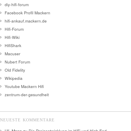
diy-hifi-forum
Facebook Profil Mackern
hifi-ankauf.mackern.de
Hifi-Forum
Hifi-Wiki
HifiShark
Macuser
Nubert Forum
Old Fidelity
Wikipedia
Youtube Mackern Hifi
zentrum-der-gesundheit
NEUESTE KOMMENTARE
Uli_Mann
zu
Die Preisentwicklung im HiFi und High End