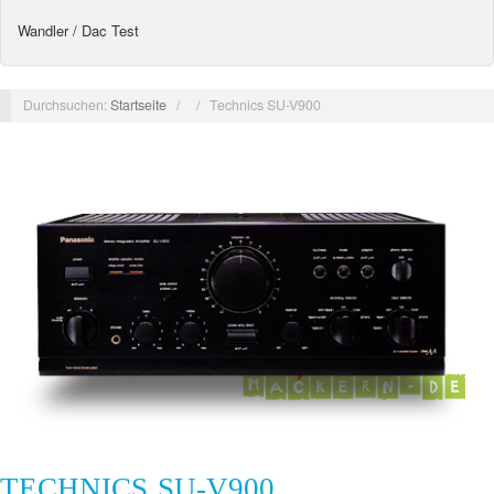
Wandler / Dac Test
Durchsuchen:
Startseite
/
/
Technics SU-V900
TECHNICS SU-V900