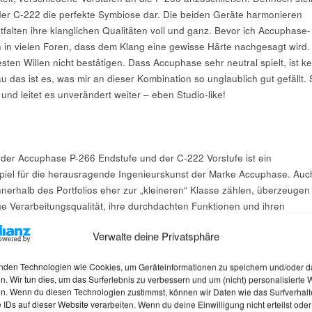
der C-222 die perfekte Symbiose dar. Die beiden Geräte harmonieren
falten ihre klanglichen Qualitäten voll und ganz. Bevor ich Accuphase-
h in vielen Foren, dass dem Klang eine gewisse Härte nachgesagt wird.
ten Willen nicht bestätigen. Dass Accuphase sehr neutral spielt, ist ke
das ist es, was mir an dieser Kombination so unglaublich gut gefällt. 
und leitet es unverändert weiter – eben Studio-like!
der Accuphase P-266 Endstufe und der C-222 Vorstufe ist ein
piel für die herausragende Ingenieurskunst der Marke Accuphase. Auc
nerhalb des Portfolios eher zur „kleineren“ Klasse zählen, überzeugen 
ige Verarbeitungsqualität, ihre durchdachten Funktionen und ihren
gen Klang. Die Möglichkeit, die Endstufe zwischen Class A- und Class B
Verwalte deine Privatsphäre
 bietet Flexibilität und macht die P-266 zu einem vielseitigen Gerät für
wendungen.
nden Technologien wie Cookies, um Geräteinformationen zu speichern und/oder d
n. Wir tun dies, um das Surferlebnis zu verbessern und um (nicht) personalisierte
n. Wenn du diesen Technologien zustimmst, können wir Daten wie das Surfverhalt
lle – Accuphase P-266 & C-222
 IDs auf dieser Website verarbeiten. Wenn du deine Einwilligung nicht erteilst oder