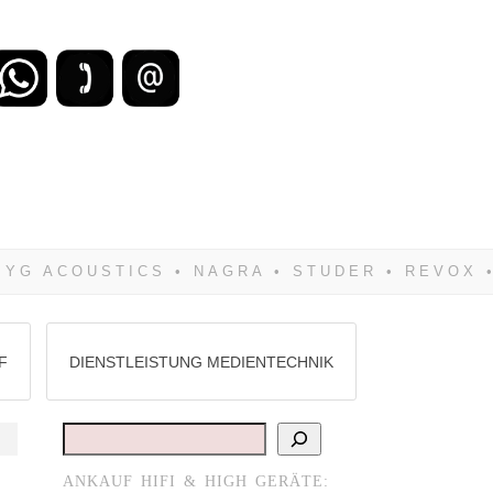
zu verlieren, wirst Du zwangsläufig
Hifi verkaufst Du am besten bei uns!
F
DIENSTLEISTUNG MEDIENTECHNIK
Suchen
ANKAUF HIFI & HIGH GERÄTE: