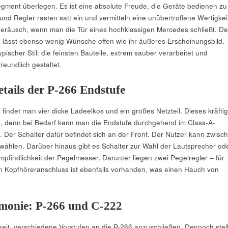
ment überlegen. Es ist eine absolute Freude, die Geräte bedienen zu
 und Regler rasten satt ein und vermitteln eine unübertroffene Wertigkei
eräusch, wenn man die Tür eines hochklassigen Mercedes schließt. De
 lässt ebenso wenig Wünsche offen wie ihr äußeres Erscheinungsbild.
ischer Stil: die feinsten Bauteile, extrem sauber verarbeitet und
eundlich gestaltet.
tails der P-266 Endstufe
findet man vier dicke Ladeelkos und ein großes Netzteil. Dieses kräfti
ig, denn bei Bedarf kann man die Endstufe durchgehend im Class-A-
. Der Schalter dafür befindet sich an der Front. Der Nutzer kann zwisc
wählen. Darüber hinaus gibt es Schalter zur Wahl der Lautsprecher od
mpfindlichkeit der Pegelmesser. Darunter liegen zwei Pegelregler – für
in Kopfhöreranschluss ist ebenfalls vorhanden, was einen Hauch von
monie: P-266 und C-222
hkeit, verschiedene Vorstufen an die P-266 anzuschließen. Dennoch stell