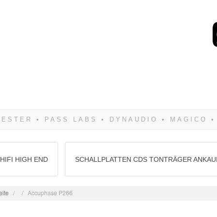
Wenn Du dich weigerst 
siegen! Und noch was: 
HIFI HIGH END
SCHALLPLATTEN CDS TONTRÄGER ANKAU
eite
/
/
Accuphase P266