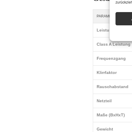
zurückzie
PARAMETER
Leistung
Class A Leistung
Frequenzgang
Klirrfaktor
Rauschabstand
Netzteil
Maße (BxHxT)
Gewicht