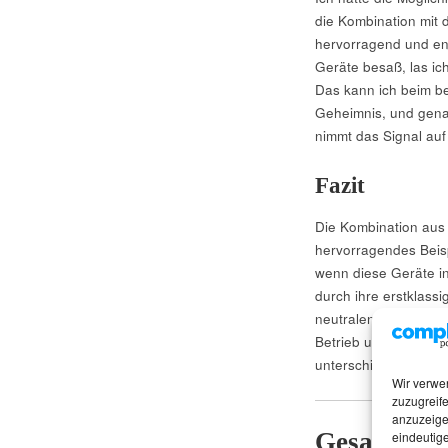
die Kombination mit 
hervorragend und ent
Geräte besaß, las ic
Das kann ich beim bes
Geheimnis, und genau 
nimmt das Signal auf 
Fazit
Die Kombination aus 
hervorragendes Beis
wenn diese Geräte in
durch ihre erstklass
neutralen, studioarti
Betrieb umzuschalten,
unterschiedliche An
Wir verwe
zuzugreife
anzuzeige
Gesamttabe
eindeutige