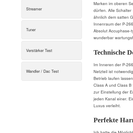
Marken im oberen Seg
Streamer
dürfen. Alle Schalter
ähnlich dem satten G
Innenraum der P-266
Tuner
Absolut Accuphase-typ
wunderbar wartungsfr
Verstärker Test
Technische De
Im Inneren der P-266 
Wandler / Dac Test
Netzteil ist notwend
Betrieb laufen lassen
Class A und Class B 
zur Einstellung der E
jeden Kanal einer. E
Luxus verleiht.
Perfekte Har
Ich hatte die Möglic