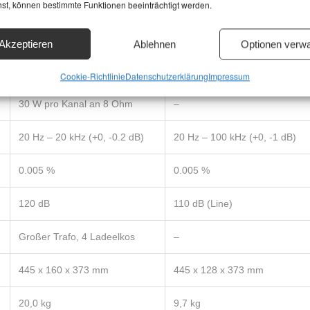
hst, können bestimmte Funktionen beeinträchtigt werden.
ACCUPHASE P-266 (ENDSTUFE)
ACCUPHASE C-222 (VORSTUFE)
Akzeptieren
Ablehnen
Optionen verwa
130 W / 8 Ohm (Class B)
–
Cookie-Richtlinie
Datenschutzerklärung
Impressum
30 W pro Kanal an 8 Ohm
–
20 Hz – 20 kHz (+0, -0.2 dB)
20 Hz – 100 kHz (+0, -1 dB)
0.005 %
0.005 %
120 dB
110 dB (Line)
Großer Trafo, 4 Ladeelkos
–
445 x 160 x 373 mm
445 x 128 x 373 mm
20,0 kg
9,7 kg