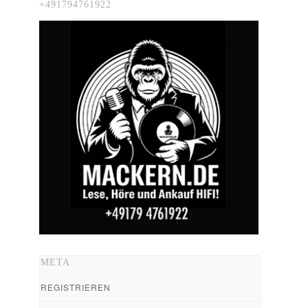
+491794761922
META
REGISTRIEREN