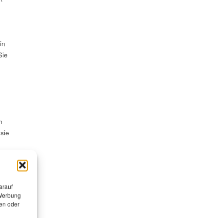
in
Sie
h
sie
-
arauf
 Werbung
en oder