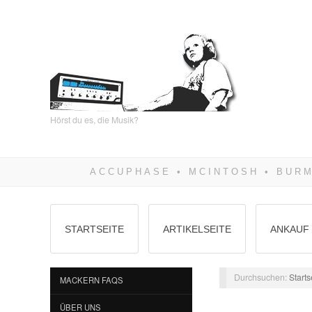
Hörst du es, die Musik?
STARTSEITE
ARTIKELSEITE
ANKAUF 
Durchsuchen:
Starts
MACKERN FAQS
ÜBER UNS