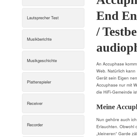
End En
Lautsprecher Test
/ Testb
Musikberichte
audioph
Musikgeschichte
An Accuphase kommt m
Web. Natürlich kann
Gerät sein Eigen nen
Plattenspieler
Accuphase nur mit Wa
die HiFi-Gemeinde ist
Receiver
Meine Accup
Nun gehöre auch ich 
Recorder
Erlauchten. Obwohl d
„kleineren“ Garde zäh