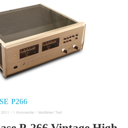
E P266
 2011
/
1 Kommentar
/
Verstärker Test
ase P-266 Vintage High