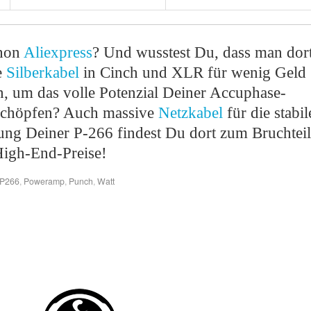
chon
Aliexpress
? Und wusstest Du, dass man dor
e
Silberkabel
in Cinch und XLR für wenig Geld
, um das volle Potenzial Deiner Accuphase-
chöpfen? Auch massive
Netzkabel
für die stabil
ng Deiner P-266 findest Du dort zum Bruchteil
High-End-Preise!
P266
,
Poweramp
,
Punch
,
Watt