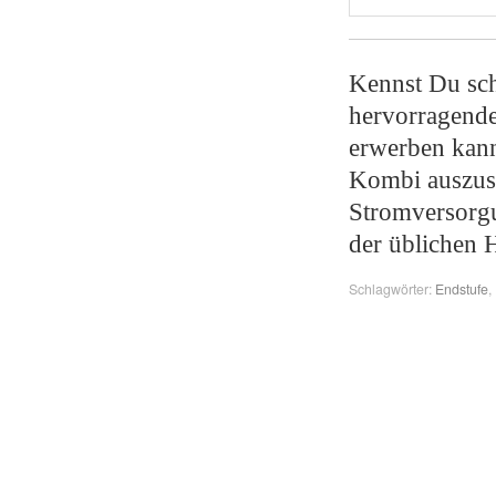
Kennst Du s
hervorragend
erwerben kann
Kombi auszus
Stromversorgu
der üblichen 
Schlagwörter:
Endstufe
,