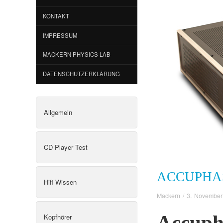
KONTAKT
IMPRESSUM
MACKERN PHYSICS LAB
DATENSCHUTZERKLÄRUNG
Allgemein
CD Player Test
ACCUPHAS
Hifi Wissen
Mackern
/
3. November
Accuph
Kopfhörer