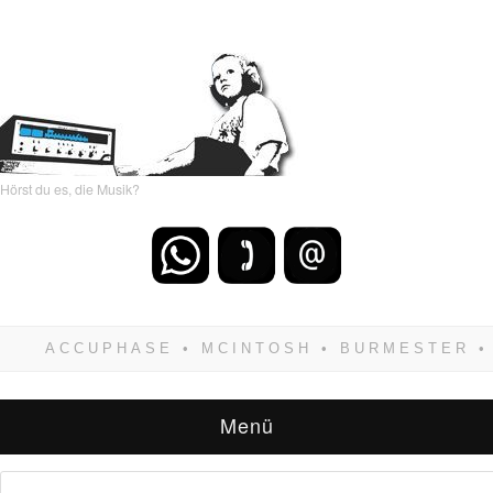
Hörst du es, die Musik?
Wenn Du dich weigerst zu verlieren, wirst Du
zwangsläufig siegen! Und noch was: Hifi
verkaufst Du am besten bei uns!
Menü