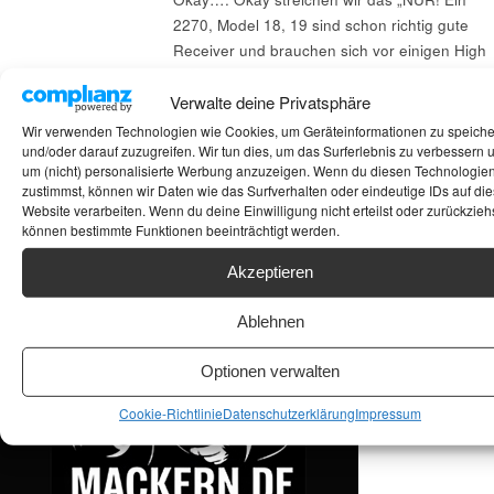
2270, Model 18, 19 sind schon richtig gute
Receiver und brauchen sich vor einigen High
End Verstärker zu verstecken.
Verwalte deine Privatsphäre
Wir verwenden Technologien wie Cookies, um Geräteinformationen zu speich
und/oder darauf zuzugreifen. Wir tun dies, um das Surferlebnis zu verbessern 
Suchen
um (nicht) personalisierte Werbung anzuzeigen. Wenn du diesen Technologie
zustimmst, können wir Daten wie das Surfverhalten oder eindeutige IDs auf die
ANKAUF HIFI & HIGH GERÄTE: +491794761922
Website verarbeiten. Wenn du deine Einwilligung nicht erteilst oder zurückziehs
können bestimmte Funktionen beeinträchtigt werden.
Akzeptieren
Ablehnen
Optionen verwalten
Cookie-Richtlinie
Datenschutzerklärung
Impressum