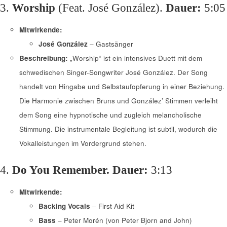
3.
Worship
(Feat. José González).
Dauer:
5:05
Mitwirkende:
José González
– Gastsänger
Beschreibung:
„Worship“ ist ein intensives Duett mit dem
schwedischen Singer-Songwriter José González. Der Song
handelt von Hingabe und Selbstaufopferung in einer Beziehung.
Die Harmonie zwischen Bruns und González’ Stimmen verleiht
dem Song eine hypnotische und zugleich melancholische
Stimmung. Die instrumentale Begleitung ist subtil, wodurch die
Vokalleistungen im Vordergrund stehen.
4.
Do You Remember.
Dauer:
3:13
Mitwirkende:
Backing Vocals
– First Aid Kit
Bass
– Peter Morén (von Peter Bjorn and John)