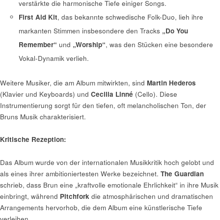
verstärkte die harmonische Tiefe einiger Songs.
First Aid Kit
, das bekannte schwedische Folk-Duo, lieh ihre
markanten Stimmen insbesondere den Tracks
„Do You
Remember“
und
„Worship“
, was den Stücken eine besondere
Vokal-Dynamik verlieh.
Weitere Musiker, die am Album mitwirkten, sind
Martin Hederos
(Klavier und Keyboards) und
Cecilia Linné
(Cello). Diese
Instrumentierung sorgt für den tiefen, oft melancholischen Ton, der
Bruns Musik charakterisiert.
Kritische Rezeption:
Das Album wurde von der internationalen Musikkritik hoch gelobt und
als eines ihrer ambitioniertesten Werke bezeichnet.
The Guardian
schrieb, dass Brun eine „kraftvolle emotionale Ehrlichkeit“ in ihre Musik
einbringt, während
Pitchfork
die atmosphärischen und dramatischen
Arrangements hervorhob, die dem Album eine künstlerische Tiefe
verleihen.