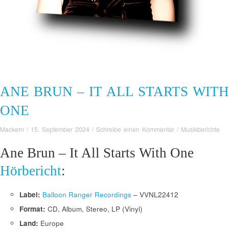
ANE BRUN – IT ALL STARTS WITH
ONE
Mackern
/
15. September 2024
/
Schreibe einen Kommentar
/
Musikberichte
Ane Brun – It All Starts With One
Hörbericht
:
Label:
Balloon Ranger Recordings
‎– VVNL22412
Format:
CD, Album, Stereo, LP (Vinyl)
Land:
Europe