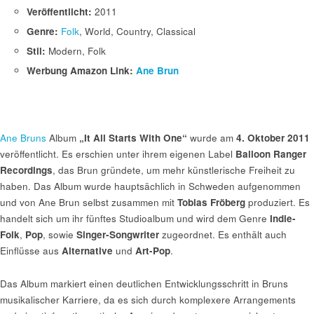
Veröffentlicht:
2011
Genre:
Folk
, World, Country, Classical
Stil:
Modern, Folk
Werbung Amazon Link:
Ane Brun
Ane Bruns
Album
„It All Starts With One“
wurde am
4. Oktober 2011
veröffentlicht. Es erschien unter ihrem eigenen Label
Balloon Ranger
Recordings
, das Brun gründete, um mehr künstlerische Freiheit zu
haben. Das Album wurde hauptsächlich in Schweden aufgenommen
und von Ane Brun selbst zusammen mit
Tobias Fröberg
produziert. Es
handelt sich um ihr fünftes Studioalbum und wird dem Genre
Indie-
Folk
,
Pop
, sowie
Singer-Songwriter
zugeordnet. Es enthält auch
Einflüsse aus
Alternative
und
Art-Pop
.
Das Album markiert einen deutlichen Entwicklungsschritt in Bruns
musikalischer Karriere, da es sich durch komplexere Arrangements