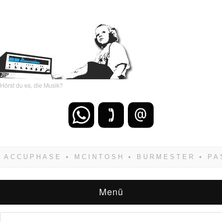
Hörst du es, die Musik?
Wenn Du dich weigerst zu verlieren, wirst Du
zwangsläufig siegen! Und noch was: Hifi
verkaufst Du am besten bei uns!
Menü