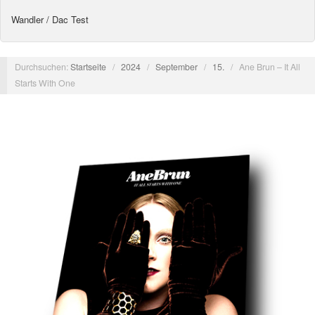
Wandler / Dac Test
Durchsuchen:
Startseite
/
2024
/
September
/
15.
/
Ane Brun – It All
Starts With One