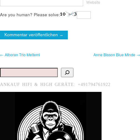
Website
Are you human? Please solve:
← Alboran Trio Meltemi
Anne Bisson Blue Minde →
Suchen
ANKAUF HIFI & HIGH GERÄTE: +491794761922