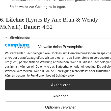
Erzählweise zur Geltung zu bringen.
6.
Lifeline
(Lyrics By Ane Brun & Wendy
McNeill).
Dauer:
4:32
Mitwirkende:
Lyrics:
Ane Brun, Wendy McNeill
Verwalte deine Privatsphäre
Beschreibung:
„Lifeline“ ist ein atmosphärisch dichtes Stück,
Wir verwenden Technologien wie Cookies, um Geräteinformationen zu speich
und/oder darauf zuzugreifen. Wir tun dies, um das Surferlebnis zu verbessern 
das von einer fast hypnotischen Melodie und tiefen,
um (nicht) personalisierte Werbung anzuzeigen. Wenn du diesen Technologie
eindringlichen Texten getragen wird. Brun und McNeill erkunden
zustimmst, können wir Daten wie das Surfverhalten oder eindeutige IDs auf die
Website verarbeiten. Wenn du deine Einwilligung nicht erteilst oder zurückziehs
in den Lyrics das Thema des Festhaltens an einer emotionalen
können bestimmte Funktionen beeinträchtigt werden.
Rettungsleine, sei es durch eine Beziehung oder eine innere
Akzeptieren
Kraftquelle. Der Track ist gefühlvoll und ergreifend, mit einem
sich langsam aufbauenden Arrangement.
Ablehnen
7.
One
(Backing Vocals – Jennie Abrahamson).
Optionen verwalten