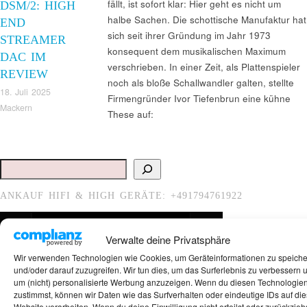
fällt, ist sofort klar: Hier geht es nicht um
DSM/2: HIGH
halbe Sachen. Die schottische Manufaktur hat
END
sich seit ihrer Gründung im Jahr 1973
STREAMER
konsequent dem musikalischen Maximum
DAC IM
verschrieben. In einer Zeit, als Plattenspieler
REVIEW
noch als bloße Schallwandler galten, stellte
18. Juli 2025
Firmengründer Ivor Tiefenbrun eine kühne
Mackern
These auf:
Suchen
ANKAUF HIFI & HIGH GERÄTE: +491794761922
Verwalte deine Privatsphäre
Wir verwenden Technologien wie Cookies, um Geräteinformationen zu speich
und/oder darauf zuzugreifen. Wir tun dies, um das Surferlebnis zu verbessern 
um (nicht) personalisierte Werbung anzuzeigen. Wenn du diesen Technologie
zustimmst, können wir Daten wie das Surfverhalten oder eindeutige IDs auf die
Website verarbeiten. Wenn du deine Einwilligung nicht erteilst oder zurückziehs