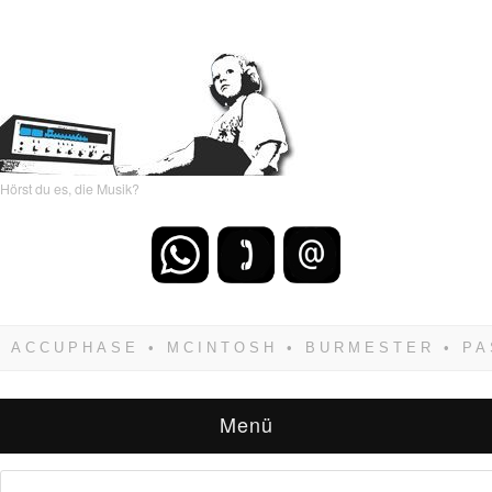
Hörst du es, die Musik?
Wenn Du dich weigerst zu verlieren, wirst Du
zwangsläufig siegen! Und noch was: Hifi
verkaufst Du am besten bei uns!
Menü