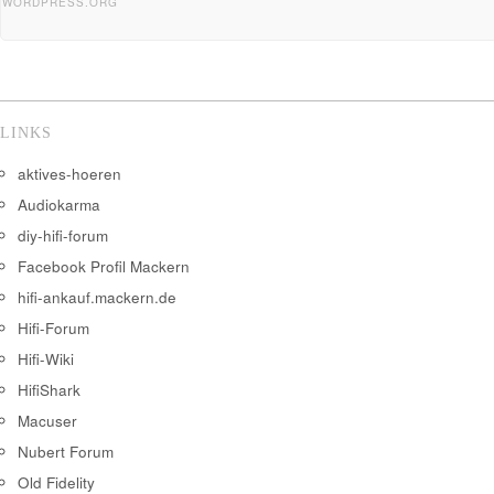
WORDPRESS.ORG
LINKS
aktives-hoeren
Audiokarma
diy-hifi-forum
Facebook Profil Mackern
hifi-ankauf.mackern.de
Hifi-Forum
Hifi-Wiki
HifiShark
Macuser
Nubert Forum
Old Fidelity