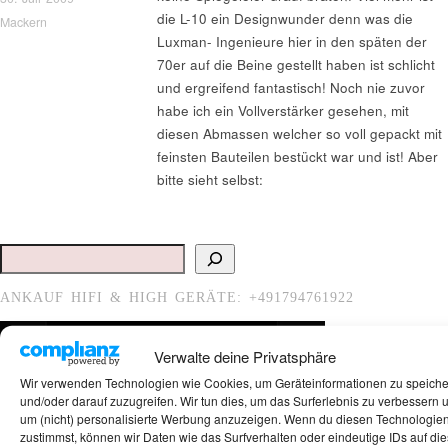
die L-10 ein Designwunder denn was die
Mackern
Luxman- Ingenieure hier in den späten der
70er auf die Beine gestellt haben ist schlicht
und ergreifend fantastisch! Noch nie zuvor
habe ich ein Vollverstärker gesehen, mit
diesen Abmassen welcher so voll gepackt mit
feinsten Bauteilen bestückt war und ist! Aber
bitte sieht selbst:
Suchen
ANKAUF HIFI & HIGH GERÄTE: +491794761922
Verwalte deine Privatsphäre
Wir verwenden Technologien wie Cookies, um Geräteinformationen zu speich
und/oder darauf zuzugreifen. Wir tun dies, um das Surferlebnis zu verbessern 
um (nicht) personalisierte Werbung anzuzeigen. Wenn du diesen Technologie
zustimmst, können wir Daten wie das Surfverhalten oder eindeutige IDs auf die