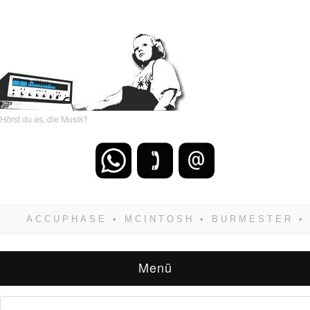
Hörst du es, die Musik?
Wenn Du dich weigerst zu verlieren, wirst Du
zwangsläufig siegen! Und noch was: Hifi
verkaufst Du am besten bei uns!
Menü