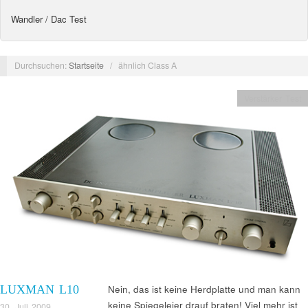
Wandler / Dac Test
Durchsuchen:
Startseite
/
ähnlich Class A
Verstärker Test
LUXMAN L10
Nein, das ist keine Herdplatte und man kann
keine Spiegeleier drauf braten! Viel mehr ist
30. Juli 2009