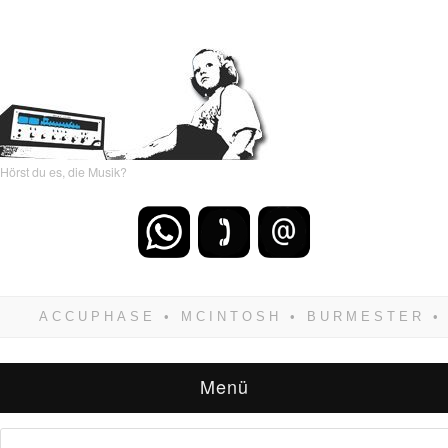
Hörst du es, die Musik?
Wenn Du dich weigerst zu verlieren, wirst Du
zwangsläufig siegen! Und noch was: Hifi
verkaufst Du am besten bei uns!
Menü