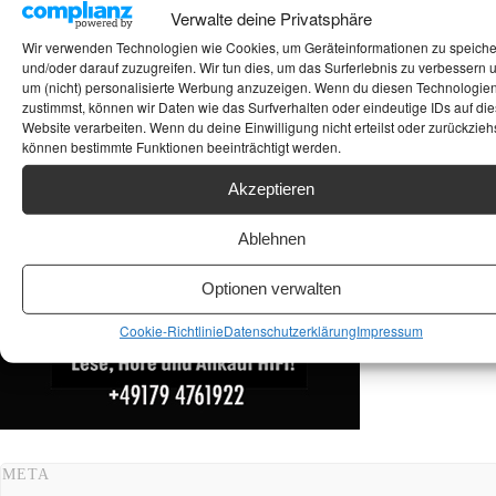
Suchen
Verwalte deine Privatsphäre
Wir verwenden Technologien wie Cookies, um Geräteinformationen zu speich
ANKAUF HIFI & HIGH GERÄTE: +491794761922
und/oder darauf zuzugreifen. Wir tun dies, um das Surferlebnis zu verbessern 
um (nicht) personalisierte Werbung anzuzeigen. Wenn du diesen Technologie
zustimmst, können wir Daten wie das Surfverhalten oder eindeutige IDs auf die
Website verarbeiten. Wenn du deine Einwilligung nicht erteilst oder zurückziehs
können bestimmte Funktionen beeinträchtigt werden.
Akzeptieren
Ablehnen
Optionen verwalten
Cookie-Richtlinie
Datenschutzerklärung
Impressum
META