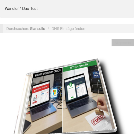
Wandler / Dac Test
Durchsuchen:
Startseite
/
DNS Einträge ändern
Allgemein