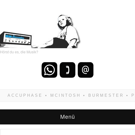
Hörst du es, die Musik?
Wenn Du dich weigerst zu verlieren, wirst Du
zwangsläufig siegen! Und noch was: Hifi
verkaufst Du am besten bei uns!
Menü