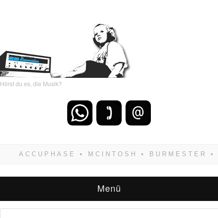
Hörst du es, die Musik?
Wenn Du dich weigerst zu verlieren, wirst Du
zwangsläufig siegen! Und noch was: Hifi
verkaufst Du am besten bei uns!
Menü