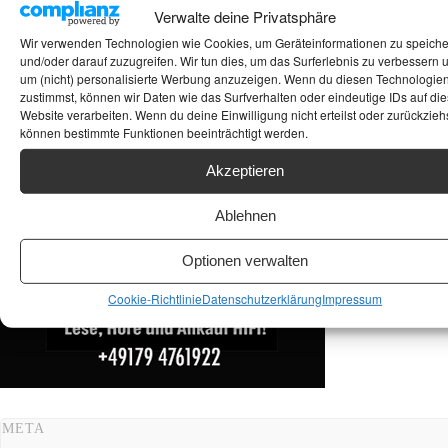
Suchen
Verwalte deine Privatsphäre
Wir verwenden Technologien wie Cookies, um Geräteinformationen zu speich
ANKAUF HIFI & HIGH GERÄTE: +491794761922
und/oder darauf zuzugreifen. Wir tun dies, um das Surferlebnis zu verbessern 
um (nicht) personalisierte Werbung anzuzeigen. Wenn du diesen Technologie
zustimmst, können wir Daten wie das Surfverhalten oder eindeutige IDs auf die
Website verarbeiten. Wenn du deine Einwilligung nicht erteilst oder zurückziehs
können bestimmte Funktionen beeinträchtigt werden.
Akzeptieren
Ablehnen
Optionen verwalten
Cookie-Richtlinie
Datenschutzerklärung
Impressum
META