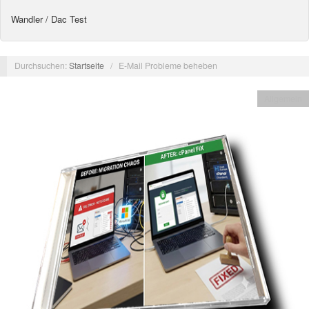
Wandler / Dac Test
Durchsuchen:
Startseite
/
E-Mail Probleme beheben
Allgemein