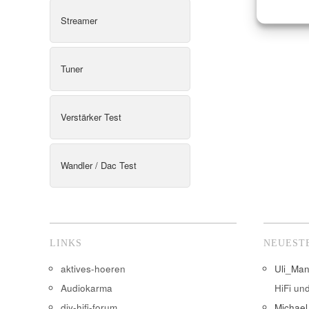
Streamer
Tuner
Verstärker Test
Wandler / Dac Test
LINKS
NEUEST
aktives-hoeren
Uli_Ma
Audiokarma
HiFi un
diy-hifi-forum
Michael