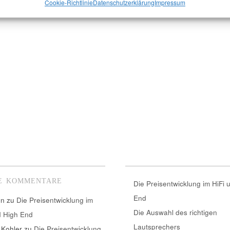
Cookie-Richtlinie
Datenschutzerklärung
Impressum
E KOMMENTARE
Die Preisentwicklung im HiFi 
End
nn
zu
Die Preisentwicklung im
Die Auswahl des richtigen
d High End
Lautsprechers
 Kohler
zu
Die Preisentwicklung