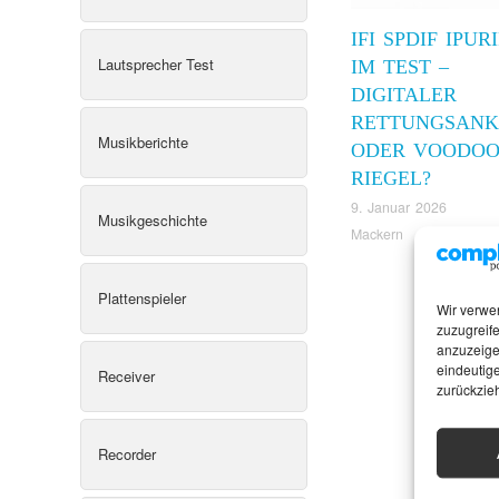
IFI SPDIF IPUR
Lautsprecher Test
IM TEST –
DIGITALER
RETTUNGSANK
Musikberichte
ODER VOODOO
RIEGEL?
9. Januar 2026
Musikgeschichte
Mackern
Plattenspieler
Wir verwe
zuzugreife
anzuzeige
eindeutige
Receiver
zurückzie
Recorder