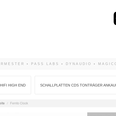
Wenn Du dich weigerst 
siegen! Und noch was: 
HIFI HIGH END
SCHALLPLATTEN CDS TONTRÄGER ANKAU
eite
/
Femto Clock
Wandler / Dac Te