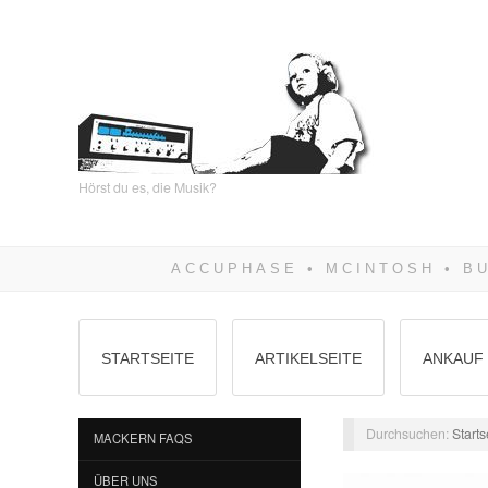
Hörst du es, die Musik?
STARTSEITE
ARTIKELSEITE
ANKAUF 
Durchsuchen:
Starts
MACKERN FAQS
ÜBER UNS