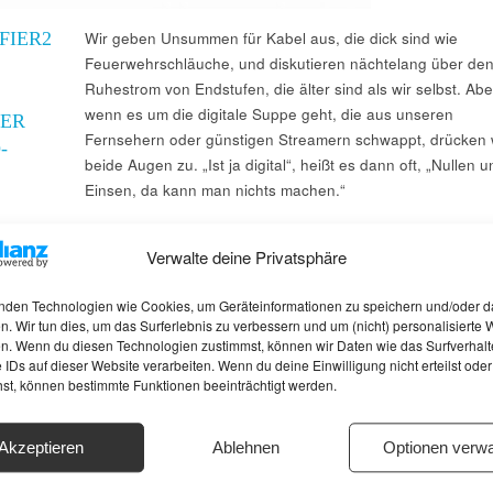
IFIER2
Wir geben Unsummen für Kabel aus, die dick sind wie
Feuerwehrschläuche, und diskutieren nächtelang über de
Ruhestrom von Endstufen, die älter sind als wir selbst. Abe
wenn es um die digitale Suppe geht, die aus unseren
ER
Fernsehern oder günstigen Streamern schwappt, drücken 
-
beide Augen zu. „Ist ja digital“, heißt es dann oft, „Nullen u
Einsen, da kann man nichts machen.“
Verwalte deine Privatsphäre
nden Technologien wie Cookies, um Geräteinformationen zu speichern und/oder d
n. Wir tun dies, um das Surferlebnis zu verbessern und um (nicht) personalisierte
n. Wenn du diesen Technologien zustimmst, können wir Daten wie das Surfverhalt
 IDs auf dieser Website verarbeiten. Wenn du deine Einwilligung nicht erteilst oder
hst, können bestimmte Funktionen beeinträchtigt werden.
Akzeptieren
Ablehnen
Optionen verwa