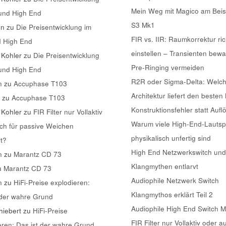
Mein Weg mit Magico am Beis
 und High End
S3 Mk1
nn
zu
Die Preisentwicklung im
FIR vs. IIR: Raumkorrektur ric
d High End
einstellen – Transienten bew
 Kohler
zu
Die Preisentwicklung
Pre-Ringing vermeiden
 und High End
R2R oder Sigma-Delta: Welc
n
zu
Accuphase T103
Architektur liefert den besten
k
zu
Accuphase T103
Konstruktionsfehler statt Aufl
 Kohler
zu
FIR Filter nur Vollaktiv
Warum viele High-End-Lautsp
ch für passive Weichen
physikalisch unfertig sind
t?
High End Netzwerkswitch und
n
zu
Marantz CD 73
Klangmythen entlarvt
u
Marantz CD 73
Audiophile Netzwerk Switch
n
zu
HiFi-Preise explodieren:
Klangmythos erklärt Teil 2
 der wahre Grund
Audiophile High End Switch 
iebert
zu
HiFi-Preise
FIR Filter nur Vollaktiv oder a
eren: Das ist der wahre Grund