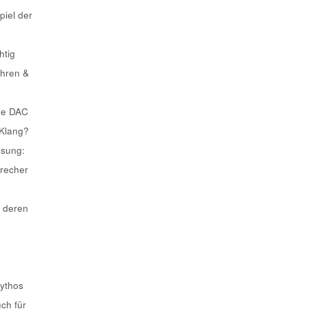
piel der
htig
ahren &
he DAC
 Klang?
ösung:
recher
 deren
Mythos
uch für