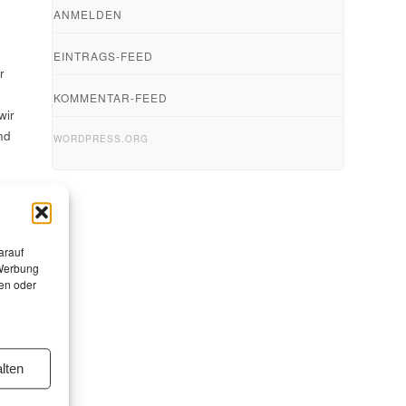
ANMELDEN
n
EINTRAGS-FEED
r
KOMMENTAR-FEED
wir
nd
WORDPRESS.ORG
arauf
 Werbung
en oder
lten