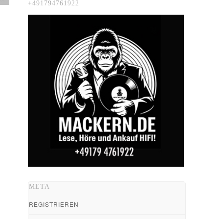
+491794761922
META
REGISTRIEREN