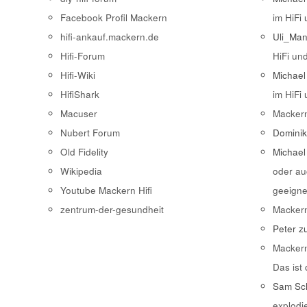
Facebook Profil Mackern
im HiFi
hifi-ankauf.mackern.de
Uli_Ma
Hifi-Forum
HiFi un
Hifi-Wiki
Michael
HifiShark
im HiFi
Macuser
Macker
Nubert Forum
Domini
Old Fidelity
Michael
Wikipedia
oder au
Youtube Mackern Hifi
geeigne
zentrum-der-gesundheit
Macker
Peter
z
Macker
Das ist
Sam Sch
explodi