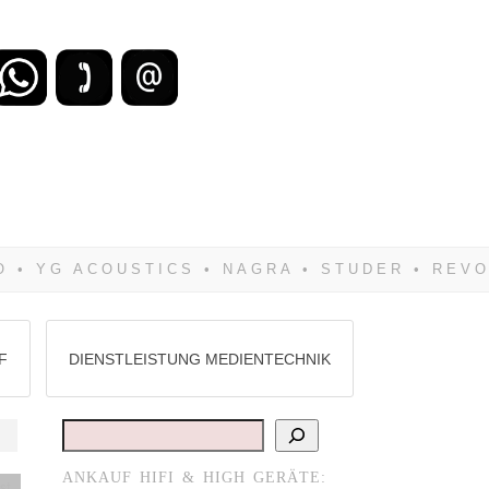
zu verlieren, wirst Du zwangsläufig
Hifi verkaufst Du am besten bei uns!
F
DIENSTLEISTUNG MEDIENTECHNIK
Suchen
ANKAUF HIFI & HIGH GERÄTE:
st