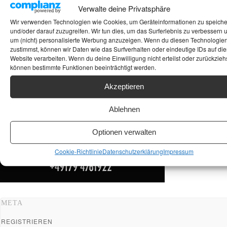
Verwalte deine Privatsphäre
ANKAUF HIFI & HIGH GERÄTE: +491794761922
Wir verwenden Technologien wie Cookies, um Geräteinformationen zu speich
und/oder darauf zuzugreifen. Wir tun dies, um das Surferlebnis zu verbessern 
um (nicht) personalisierte Werbung anzuzeigen. Wenn du diesen Technologie
zustimmst, können wir Daten wie das Surfverhalten oder eindeutige IDs auf die
Website verarbeiten. Wenn du deine Einwilligung nicht erteilst oder zurückziehs
können bestimmte Funktionen beeinträchtigt werden.
Akzeptieren
Ablehnen
Optionen verwalten
Cookie-Richtlinie
Datenschutzerklärung
Impressum
META
REGISTRIEREN