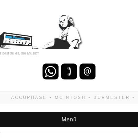
Hörst du es, die Musik?
Wenn Du dich weigerst zu verlieren, wirst Du
zwangsläufig siegen! Und noch was: Hifi
verkaufst Du am besten bei uns!
Menü