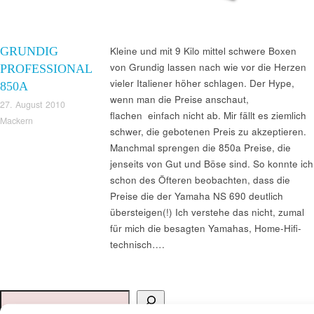
GRUNDIG
Kleine und mit 9 Kilo mittel schwere Boxen
von Grundig lassen nach wie vor die Herzen
PROFESSIONAL
vieler Italiener höher schlagen. Der Hype,
850A
wenn man die Preise anschaut,
27. August 2010
flachen einfach nicht ab. Mir fällt es ziemlich
Mackern
schwer, die gebotenen Preis zu akzeptieren.
Manchmal sprengen die 850a Preise, die
jenseits von Gut und Böse sind. So konnte ich
schon des Öfteren beobachten, dass die
Preise die der Yamaha NS 690 deutlich
übersteigen(!) Ich verstehe das nicht, zumal
für mich die besagten Yamahas, Home-Hifi-
technisch….
Suchen