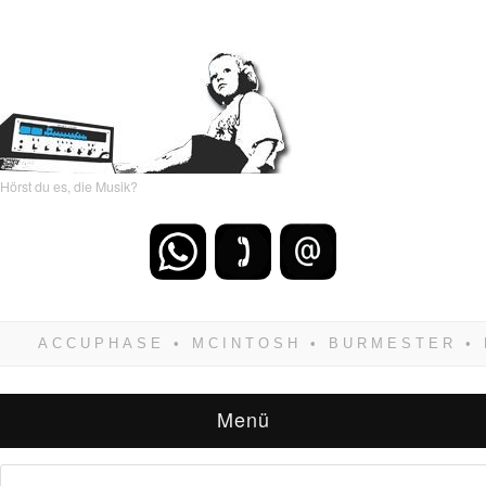
Hörst du es, die Musik?
Wenn Du dich weigerst zu verlieren, wirst Du
zwangsläufig siegen! Und noch was: Hifi
verkaufst Du am besten bei uns!
Menü