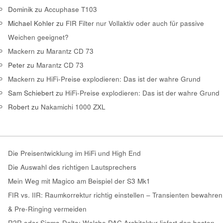
Dominik
zu
Accuphase T103
Michael Kohler
zu
FIR Filter nur Vollaktiv oder auch für passive
Weichen geeignet?
Mackern
zu
Marantz CD 73
Peter
zu
Marantz CD 73
Mackern
zu
HiFi-Preise explodieren: Das ist der wahre Grund
Sam Schiebert
zu
HiFi-Preise explodieren: Das ist der wahre Grund
Robert
zu
Nakamichi 1000 ZXL
Die Preisentwicklung im HiFi und High End
Die Auswahl des richtigen Lautsprechers
Mein Weg mit Magico am Beispiel der S3 Mk1
FIR vs. IIR: Raumkorrektur richtig einstellen – Transienten bewahren
& Pre-Ringing vermeiden
R2R oder Sigma-Delta: Welche DAC Architektur liefert den besten