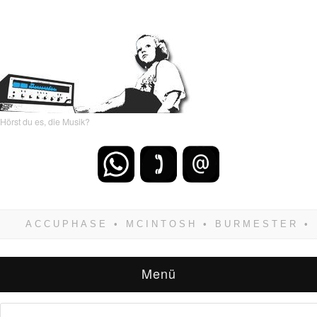
Hörst du es, die Musik?
Wenn Du dich weigerst zu verlieren, wirst Du
zwangsläufig siegen! Und noch was: Hifi
verkaufst Du am besten bei uns!
Menü