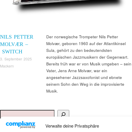
NILS PETTER
Der norwegische Trompeter Nils Petter
Molvær, geboren 1960 auf der Atlantikinsel
MOLVÆR –
Sula, gehört zu den bedeutendsten
SWITCH
europäischen Jazzmusikern der Gegenwart.
3. September 2025
Bereits früh war er von Musik umgeben – sein
Mackern
Vater, Jens Arne Molvær, war ein
angesehener Jazzsaxofonist und ebnete
seinem Sohn den Weg in die improvisierte
Musik.
Suchen
Verwalte deine Privatsphäre
ANKAUF HIFI & HIGH GERÄTE: +491794761922