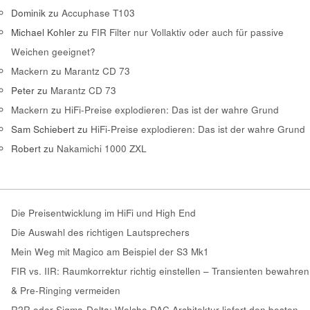
Dominik
zu
Accuphase T103
Michael Kohler
zu
FIR Filter nur Vollaktiv oder auch für passive
Weichen geeignet?
Mackern
zu
Marantz CD 73
Peter
zu
Marantz CD 73
Mackern
zu
HiFi-Preise explodieren: Das ist der wahre Grund
Sam Schiebert
zu
HiFi-Preise explodieren: Das ist der wahre Grund
Robert
zu
Nakamichi 1000 ZXL
Die Preisentwicklung im HiFi und High End
Die Auswahl des richtigen Lautsprechers
Mein Weg mit Magico am Beispiel der S3 Mk1
FIR vs. IIR: Raumkorrektur richtig einstellen – Transienten bewahren
& Pre-Ringing vermeiden
R2R oder Sigma-Delta: Welche DAC Architektur liefert den besten