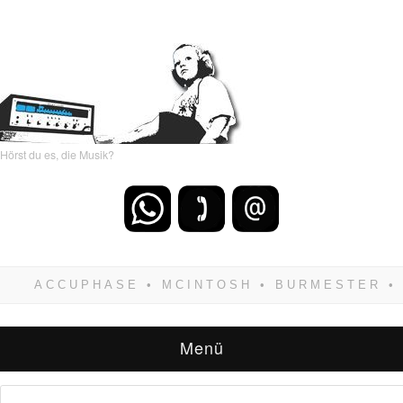
Hörst du es, die Musik?
Wenn Du dich weigerst zu verlieren, wirst Du
zwangsläufig siegen! Und noch was: Hifi
verkaufst Du am besten bei uns!
Menü