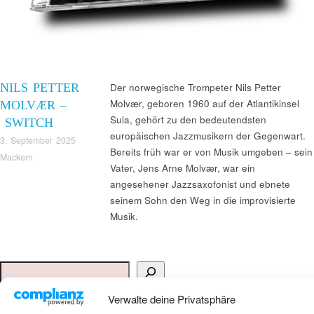
NILS PETTER
Der norwegische Trompeter Nils Petter
Molvær, geboren 1960 auf der Atlantikinsel
MOLVÆR –
Sula, gehört zu den bedeutendsten
SWITCH
europäischen Jazzmusikern der Gegenwart.
3. September 2025
Bereits früh war er von Musik umgeben – sein
Mackern
Vater, Jens Arne Molvær, war ein
angesehener Jazzsaxofonist und ebnete
seinem Sohn den Weg in die improvisierte
Musik.
Suchen
Verwalte deine Privatsphäre
ANKAUF HIFI & HIGH GERÄTE: +491794761922