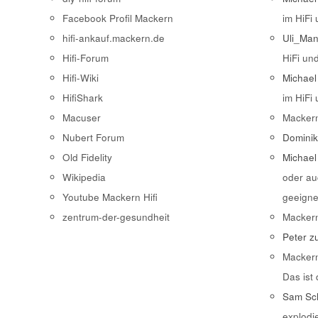
Facebook Profil Mackern
im HiFi
hifi-ankauf.mackern.de
Uli_Ma
Hifi-Forum
HiFi un
Hifi-Wiki
Michael
HifiShark
im HiFi
Macuser
Macker
Nubert Forum
Domini
Old Fidelity
Michael
Wikipedia
oder au
Youtube Mackern Hifi
geeigne
zentrum-der-gesundheit
Macker
Peter
z
Macker
Das ist
Sam Sch
explodi