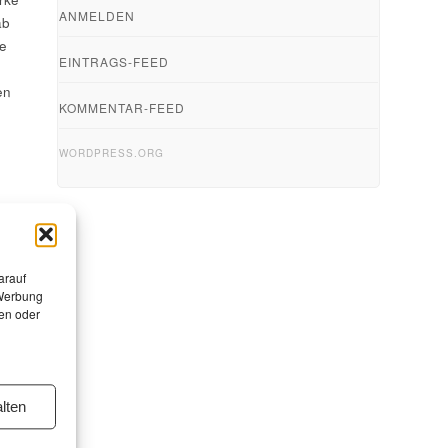
ANMELDEN
ab
e
EINTRAGS-FEED
en
KOMMENTAR-FEED
WORDPRESS.ORG
arauf
 Werbung
en oder
lten