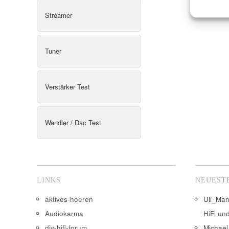
Streamer
Tuner
Verstärker Test
Wandler / Dac Test
LINKS
NEUEST
aktives-hoeren
Uli_Ma
Audiokarma
HiFi un
diy-hifi-forum
Michael