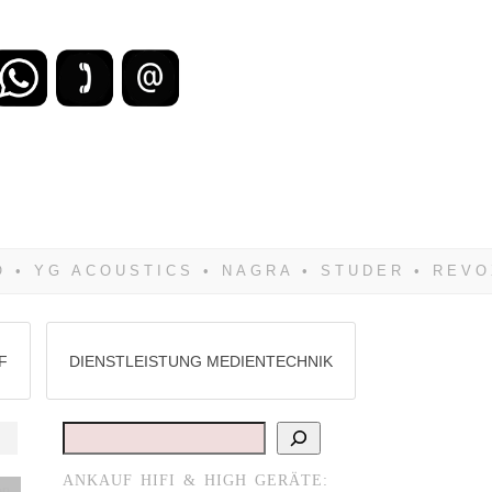
zu verlieren, wirst Du zwangsläufig
Hifi verkaufst Du am besten bei uns!
F
DIENSTLEISTUNG MEDIENTECHNIK
Suchen
ANKAUF HIFI & HIGH GERÄTE:
en