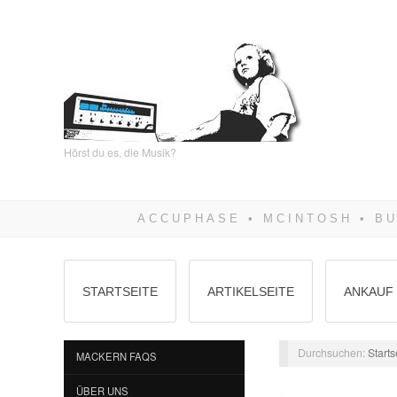
Hörst du es, die Musik?
STARTSEITE
ARTIKELSEITE
ANKAUF 
Durchsuchen:
Starts
MACKERN FAQS
ÜBER UNS