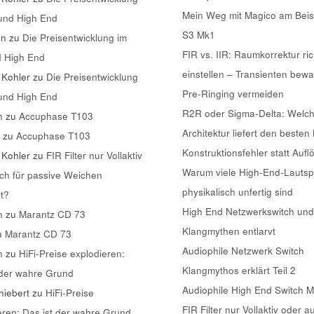
Mein Weg mit Magico am Beis
 und High End
S3 Mk1
nn
zu
Die Preisentwicklung im
FIR vs. IIR: Raumkorrektur ric
d High End
einstellen – Transienten bew
 Kohler
zu
Die Preisentwicklung
Pre-Ringing vermeiden
 und High End
R2R oder Sigma-Delta: Welc
n
zu
Accuphase T103
Architektur liefert den besten
k
zu
Accuphase T103
Konstruktionsfehler statt Aufl
 Kohler
zu
FIR Filter nur Vollaktiv
Warum viele High-End-Lautsp
ch für passive Weichen
physikalisch unfertig sind
t?
High End Netzwerkswitch und
n
zu
Marantz CD 73
Klangmythen entlarvt
u
Marantz CD 73
Audiophile Netzwerk Switch
n
zu
HiFi-Preise explodieren:
Klangmythos erklärt Teil 2
 der wahre Grund
Audiophile High End Switch 
iebert
zu
HiFi-Preise
FIR Filter nur Vollaktiv oder a
eren: Das ist der wahre Grund