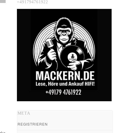
+491794761922
META
REGISTRIEREN
rke