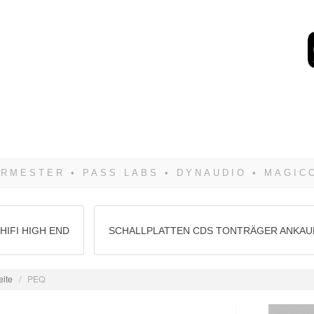
Wenn Du dich weigerst 
siegen! Und noch was: 
HIFI HIGH END
SCHALLPLATTEN CDS TONTRÄGER ANKAU
eite
/
PEQ
Hifi Wiss