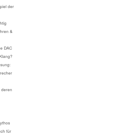
piel der
htig
ahren &
he DAC
 Klang?
ösung:
recher
 deren
Mythos
uch für