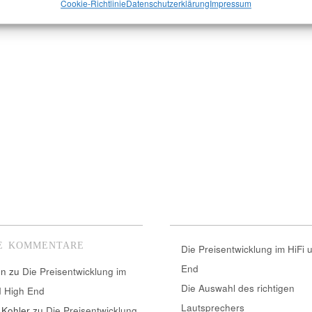
Cookie-Richtlinie
Datenschutzerklärung
Impressum
E KOMMENTARE
Die Preisentwicklung im HiFi 
End
nn
zu
Die Preisentwicklung im
Die Auswahl des richtigen
d High End
Lautsprechers
 Kohler
zu
Die Preisentwicklung