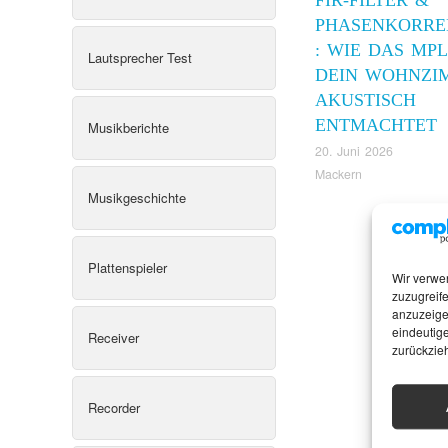
PHASENKORRE
: WIE DAS MPL
Lautsprecher Test
DEIN WOHNZI
AKUSTISCH
ENTMACHTET
Musikberichte
20. Juni 2026
Mackern
Musikgeschichte
Plattenspieler
Wir verwe
zuzugreife
anzuzeige
eindeutige
Receiver
zurückzie
Recorder