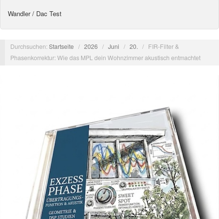
Wandler / Dac Test
Durchsuchen:
Startseite
/
2026
/
Juni
/
20.
/
FIR-Filter &
Phasenkorrektur: Wie das MPL dein Wohnzimmer akustisch entmachtet