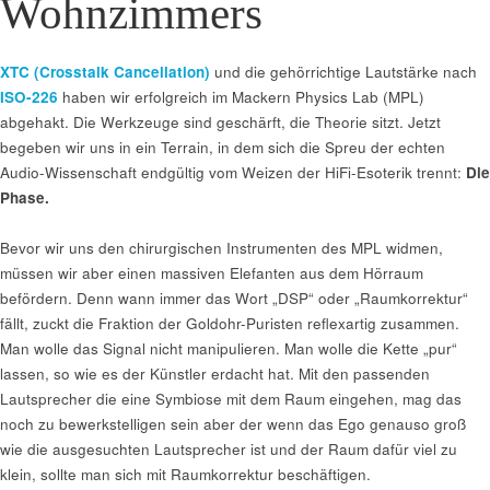
Wohnzimmers
XTC (Crosstalk Cancellation)
und die gehörrichtige Lautstärke nach
ISO-226
haben wir erfolgreich im Mackern Physics Lab (MPL)
abgehakt. Die Werkzeuge sind geschärft, die Theorie sitzt. Jetzt
begeben wir uns in ein Terrain, in dem sich die Spreu der echten
Audio-Wissenschaft endgültig vom Weizen der HiFi-Esoterik trennt:
Die
Phase.
Bevor wir uns den chirurgischen Instrumenten des MPL widmen,
müssen wir aber einen massiven Elefanten aus dem Hörraum
befördern. Denn wann immer das Wort „DSP“ oder „Raumkorrektur“
fällt, zuckt die Fraktion der Goldohr-Puristen reflexartig zusammen.
Man wolle das Signal nicht manipulieren. Man wolle die Kette „pur“
lassen, so wie es der Künstler erdacht hat. Mit den passenden
Lautsprecher die eine Symbiose mit dem Raum eingehen, mag das
noch zu bewerkstelligen sein aber der wenn das Ego genauso groß
wie die ausgesuchten Lautsprecher ist und der Raum dafür viel zu
klein, sollte man sich mit Raumkorrektur beschäftigen.