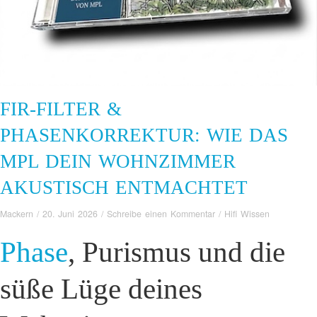
FIR-FILTER &
PHASENKORREKTUR: WIE DAS
MPL DEIN WOHNZIMMER
AKUSTISCH ENTMACHTET
Mackern
/
20. Juni 2026
/
Schreibe einen Kommentar
/
Hifi Wissen
Phase
, Purismus und die
süße Lüge deines