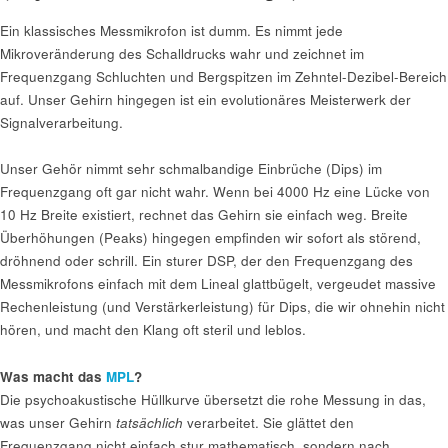
Ein klassisches Messmikrofon ist dumm. Es nimmt jede
Mikroveränderung des Schalldrucks wahr und zeichnet im
Frequenzgang Schluchten und Bergspitzen im Zehntel-Dezibel-Bereich
auf. Unser Gehirn hingegen ist ein evolutionäres Meisterwerk der
Signalverarbeitung.
Unser Gehör nimmt sehr schmalbandige Einbrüche (Dips) im
Frequenzgang oft gar nicht wahr. Wenn bei 4000 Hz eine Lücke von
10 Hz Breite existiert, rechnet das Gehirn sie einfach weg. Breite
Überhöhungen (Peaks) hingegen empfinden wir sofort als störend,
dröhnend oder schrill. Ein sturer DSP, der den Frequenzgang des
Messmikrofons einfach mit dem Lineal glattbügelt, vergeudet massive
Rechenleistung (und Verstärkerleistung) für Dips, die wir ohnehin nicht
hören, und macht den Klang oft steril und leblos.
Was macht das
MPL
?
Die psychoakustische Hüllkurve übersetzt die rohe Messung in das,
was unser Gehirn
tatsächlich
verarbeitet. Sie glättet den
Frequenzgang nicht einfach stur mathematisch, sondern nach