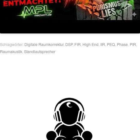
Schlagwörter:
Digitale Raumkorrektur
,
DSP
,
FIR
,
High End
,
IIR
,
PEQ
,
Phase
,
PIR
,
Raumakustik
,
Standlautsprecher