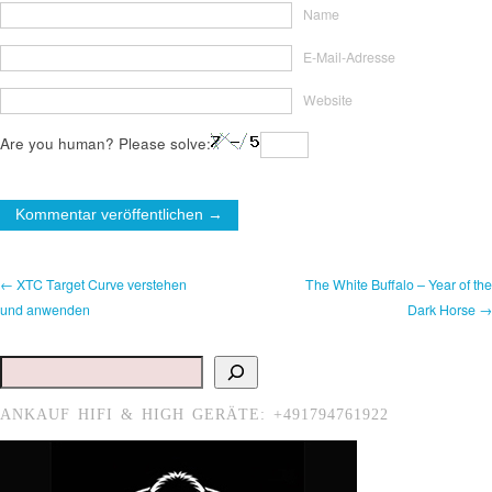
Name
E-Mail-Adresse
Website
Are you human? Please solve:
← XTC Target Curve verstehen
The White Buffalo – Year of the
und anwenden
Dark Horse →
Suchen
ANKAUF HIFI & HIGH GERÄTE: +491794761922