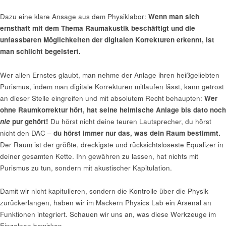
Dazu eine klare Ansage aus dem Physiklabor:
Wenn man sich
ernsthaft mit dem Thema Raumakustik beschäftigt und die
unfassbaren Möglichkeiten der digitalen Korrekturen erkennt, ist
man schlicht begeistert.
Wer allen Ernstes glaubt, man nehme der Anlage ihren heißgeliebten
Purismus, indem man digitale Korrekturen mitlaufen lässt, kann getrost
an dieser Stelle eingreifen und mit absolutem Recht behaupten:
Wer
ohne Raumkorrektur hört, hat seine heimische Anlage bis dato noch
nie
pur gehört!
Du hörst nicht deine teuren Lautsprecher, du hörst
nicht den DAC –
du hörst immer nur das, was dein Raum bestimmt.
Der Raum ist der größte, dreckigste und rücksichtsloseste Equalizer in
deiner gesamten Kette. Ihn gewähren zu lassen, hat nichts mit
Purismus zu tun, sondern mit akustischer Kapitulation.
Damit wir nicht kapitulieren, sondern die Kontrolle über die Physik
zurückerlangen, haben wir im Mackern Physics Lab ein Arsenal an
Funktionen integriert. Schauen wir uns an, was diese Werkzeuge im
Einzelnen bewirken.