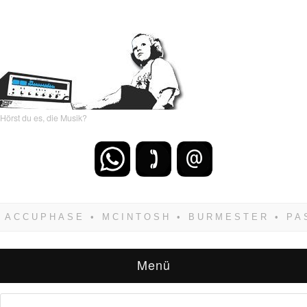
Hörst du es, die Musik?
Wenn Du dich weigerst zu verlieren, wirst Du
zwangsläufig siegen! Und noch was: Hifi
verkaufst Du am besten bei uns!
Menü