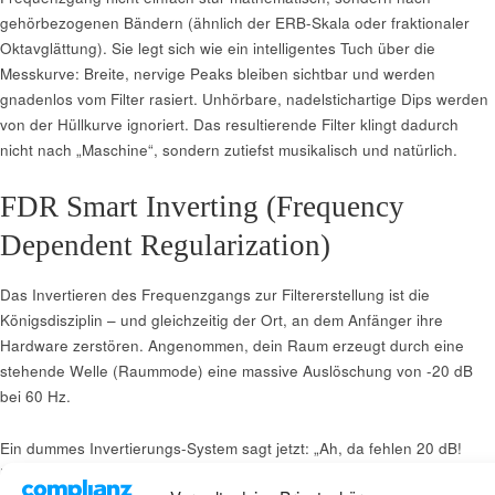
gehörbezogenen Bändern (ähnlich der ERB-Skala oder fraktionaler
Oktavglättung). Sie legt sich wie ein intelligentes Tuch über die
Messkurve: Breite, nervige Peaks bleiben sichtbar und werden
gnadenlos vom Filter rasiert. Unhörbare, nadelstichartige Dips werden
von der Hüllkurve ignoriert. Das resultierende Filter klingt dadurch
nicht nach „Maschine“, sondern zutiefst musikalisch und natürlich.
FDR Smart Inverting (Frequency
Dependent Regularization)
Das Invertieren des Frequenzgangs zur Filtererstellung ist die
Königsdisziplin – und gleichzeitig der Ort, an dem Anfänger ihre
Hardware zerstören. Angenommen, dein Raum erzeugt durch eine
stehende Welle (Raummode) eine massive Auslöschung von -20 dB
bei 60 Hz.
Ein dummes Invertierungs-System sagt jetzt: „Ah, da fehlen 20 dB!
Dann gebe ich dem Verstärker bei 60 Hz einfach +20 dB mehr Saft mit