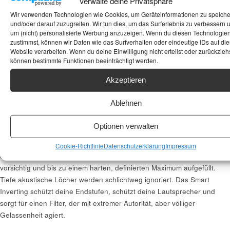
Verwalte deine Privatsphäre
auf den Weg!“ Das bedeutet die 100-fache elektrische Leistung! Dein
Verstärker clippt, die Schwingspule deines Tieftöners schlägt an, und
Wir verwenden Technologien wie Cookies, um Geräteinformationen zu speich
und/oder darauf zuzugreifen. Wir tun dies, um das Surferlebnis zu verbessern 
im schlimmsten Fall hast du Elektroschrott produziert. Und das
um (nicht) personalisierte Werbung anzuzeigen. Wenn du diesen Technologie
Schlimmste: Es bringt akustisch gar nichts, weil die physikalische
zustimmst, können wir Daten wie das Surfverhalten oder eindeutige IDs auf die
Auslöschung im Raum die Energie ohnehin sofort wieder frisst
Website verarbeiten. Wenn du deine Einwilligung nicht erteilst oder zurückziehs
können bestimmte Funktionen beeinträchtigt werden.
(akustisches Schwarzes Loch).
Akzeptieren
Was macht das MPL?
FDR Smart Inverting ist die künstliche Intelligenz des
Ablehnen
Invertierungsprozesses. Es analysiert die Zielkurve frequenzabhängig
(Frequency Dependent) und wendet ein schlaues Regelwerk
Optionen verwalten
(Regularization) an. Das System weiß exakt: Spitzen (Peaks) dürfen
radikal beschnitten werden, denn Energie aus dem Raum zu nehmen,
Cookie-Richtlinie
Datenschutzerklärung
Impressum
entlastet die Technik. Aber Einbrüche (Dips) werden nur extrem
vorsichtig und bis zu einem harten, definierten Maximum aufgefüllt.
Tiefe akustische Löcher werden schlichtweg ignoriert. Das Smart
Inverting schützt deine Endstufen, schützt deine Lautsprecher und
sorgt für einen Filter, der mit extremer Autorität, aber völliger
Gelassenheit agiert.