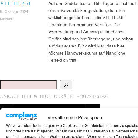
VTL TL-2.5I
Auf den Süddeutschen HiFi-Tagen bin ich auf
einen Vorverstärker gestoßen, der mich
6. Oktober 2024
wirklich begeistert hat – die VTL TL-2.5i
Mackern
Linestage Performance Vorstufe. Die
Verarbeitung und Anfassqualität dieses
Geräts sind schlicht überragend, und schon
auf den ersten Blick wird klar, dass hier
höchste Handwerkskunst auf klangliche
Perfektion trifft.
Suchen
ANKAUF HIFI & HIGH GERÄTE: +491794761922
Verwalte deine Privatsphäre
Wir verwenden Technologien wie Cookies, um Geräteinformationen zu speich
und/oder darauf zuzugreifen. Wir tun dies, um das Surferlebnis zu verbessern 
um (nicht) personalisierte Werbung anzuzeigen. Wenn du diesen Technologie