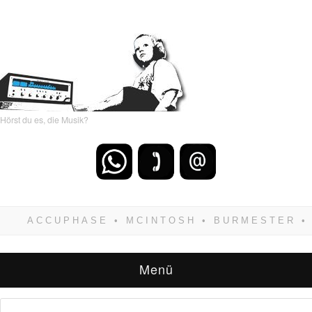
Hörst du es, die Musik?
Wenn Du dich weigerst zu verlieren, wirst Du
zwangsläufig siegen! Und noch was: Hifi
verkaufst Du am besten bei uns!
Menü