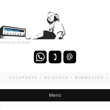
Hörst du es, die Musik?
Wenn Du dich weigerst zu verlieren, wirst Du
zwangsläufig siegen! Und noch was: Hifi
verkaufst Du am besten bei uns!
Menü