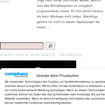
frage mich immer und immer wieder, warum
Mackern
man das Betriebssystem so unlogisch
programmieren musst. Ihr hört schon heraus,
ich kann Windows nicht leiden. Allerdings
gehöre ich nicht zu diesen Applejünger die
immer….
Suchen
ANKAUF HIFI & HIGH GERÄTE: +491794761922
Verwalte deine Privatsphäre
Wir verwenden Technologien wie Cookies, um Geräteinformationen zu speich
und/oder darauf zuzugreifen. Wir tun dies, um das Surferlebnis zu verbessern 
um (nicht) personalisierte Werbung anzuzeigen. Wenn du diesen Technologie
zustimmst, können wir Daten wie das Surfverhalten oder eindeutige IDs auf die
Website verarbeiten. Wenn du deine Einwilligung nicht erteilst oder zurückziehs
können bestimmte Funktionen beeinträchtigt werden.