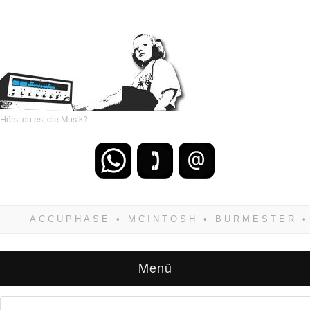
Hörst du es, die Musik?
Wenn Du dich weigerst zu verlieren, wirst Du
zwangsläufig siegen! Und noch was: Hifi
verkaufst Du am besten bei uns!
Menü