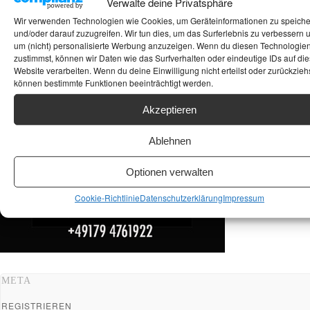
Verwalte deine Privatsphäre
ANKAUF HIFI & HIGH GERÄTE: +491794761922
Wir verwenden Technologien wie Cookies, um Geräteinformationen zu speich
und/oder darauf zuzugreifen. Wir tun dies, um das Surferlebnis zu verbessern 
um (nicht) personalisierte Werbung anzuzeigen. Wenn du diesen Technologie
zustimmst, können wir Daten wie das Surfverhalten oder eindeutige IDs auf die
Website verarbeiten. Wenn du deine Einwilligung nicht erteilst oder zurückziehs
können bestimmte Funktionen beeinträchtigt werden.
Akzeptieren
Ablehnen
Optionen verwalten
Cookie-Richtlinie
Datenschutzerklärung
Impressum
META
REGISTRIEREN