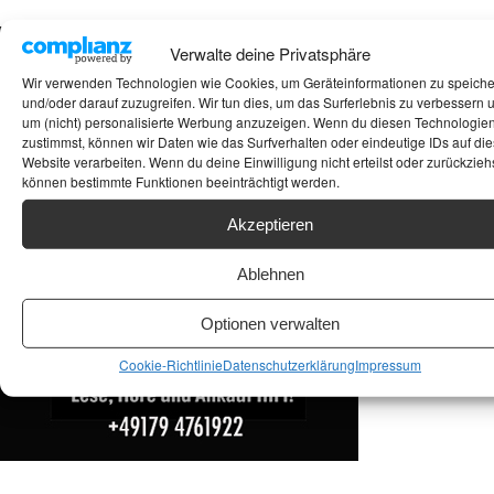
Suchen
Verwalte deine Privatsphäre
Wir verwenden Technologien wie Cookies, um Geräteinformationen zu speich
ANKAUF HIFI & HIGH GERÄTE: +491794761922
und/oder darauf zuzugreifen. Wir tun dies, um das Surferlebnis zu verbessern 
um (nicht) personalisierte Werbung anzuzeigen. Wenn du diesen Technologie
zustimmst, können wir Daten wie das Surfverhalten oder eindeutige IDs auf die
Website verarbeiten. Wenn du deine Einwilligung nicht erteilst oder zurückziehs
können bestimmte Funktionen beeinträchtigt werden.
Akzeptieren
Ablehnen
Optionen verwalten
Cookie-Richtlinie
Datenschutzerklärung
Impressum