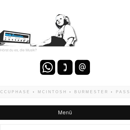
Hörst du es, die Musik?
Wenn Du dich weigerst zu verlieren, wirst Du
zwangsläufig siegen! Und noch was: Hifi
verkaufst Du am besten bei uns!
Menü