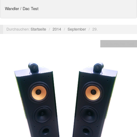
Wandler / Dac Test
Durchsuchen:
Startseite
/
2014
/
September
/
29.
Lautsprecher Test