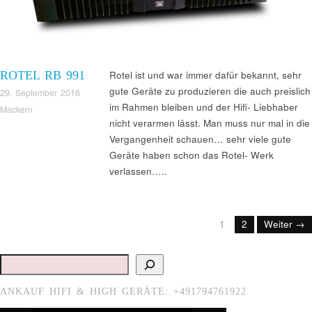
ROTEL RB 991
Rotel ist und war immer dafür bekannt, sehr
gute Geräte zu produzieren die auch preislich
29. September 2016
im Rahmen bleiben und der Hifi- Liebhaber
Mackern
nicht verarmen lässt. Man muss nur mal in die
Vergangenheit schauen… sehr viele gute
Geräte haben schon das Rotel- Werk
verlassen…..
1
2
Weiter →
Suchen
ANKAUF HIFI & HIGH GERÄTE: +491794761922