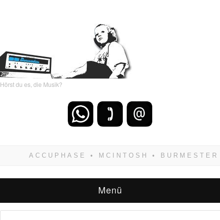
Hörst du es, die Musik?
Wenn Du dich weigerst zu verlieren, wirst Du
zwangsläufig siegen! Und noch was: Hifi
verkaufst Du am besten bei uns!
Menü