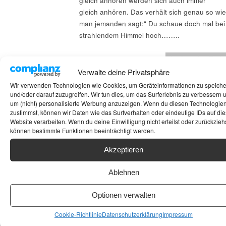
gleich anhören werden sich auch immer
gleich anhören. Das verhält sich genau so wie
man jemanden sagt:“ Du schaue doch mal bei
strahlendem Himmel hoch……..
Lautsprecher Test
Verwalte deine Privatsphäre
Wir verwenden Technologien wie Cookies, um Geräteinformationen zu speich
und/oder darauf zuzugreifen. Wir tun dies, um das Surferlebnis zu verbessern 
um (nicht) personalisierte Werbung anzuzeigen. Wenn du diesen Technologie
zustimmst, können wir Daten wie das Surfverhalten oder eindeutige IDs auf die
Website verarbeiten. Wenn du deine Einwilligung nicht erteilst oder zurückziehs
können bestimmte Funktionen beeinträchtigt werden.
Akzeptieren
Ablehnen
KLIPSCH LA
Vor einigen Jahren durchsuchte ich eBay
Optionen verwalten
Kleinanzeige auf brauchbare Geräte. Auf der
BELLE
7 oder 8ten Seite sprangen mich ein Paar
29. September 2016
Cookie-Richtlinie
Datenschutzerklärung
Impressum
originale Klipsch Eckhörner an für einen
Mackern