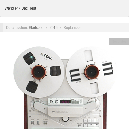
Wandler / Dac Test
Durchsuchen:
Startseite
/
2016
/
September
Recorder