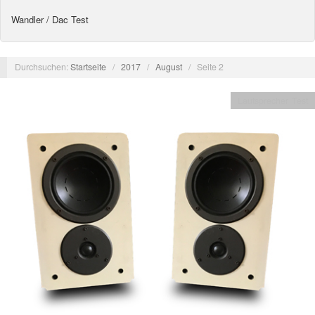
Wandler / Dac Test
Durchsuchen:
Startseite
/
2017
/
August
/
Seite 2
Lautsprecher Test