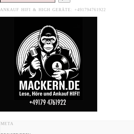
ANKAUF HIFI & HIGH GERÄTE: +491794761922
META