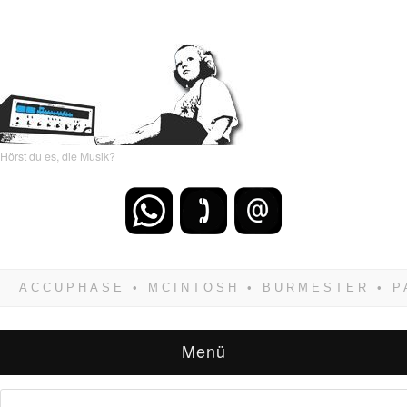
Hörst du es, die Musik?
Wenn Du dich weigerst zu verlieren, wirst Du
zwangsläufig siegen! Und noch was: Hifi
verkaufst Du am besten bei uns!
Menü