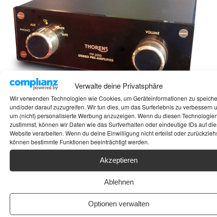
Verwalte deine Privatsphäre
Wir verwenden Technologien wie Cookies, um Geräteinformationen zu speich
und/oder darauf zuzugreifen. Wir tun dies, um das Surferlebnis zu verbessern 
um (nicht) personalisierte Werbung anzuzeigen. Wenn du diesen Technologie
zustimmst, können wir Daten wie das Surfverhalten oder eindeutige IDs auf die
THORENS TTP
Ja ja, Größe ist nicht alles. Es kommt immer
Website verarbeiten. Wenn du deine Einwilligung nicht erteilst oder zurückziehs
auf die Technik an. Diese Sätze hört man des
2000
können bestimmte Funktionen beeinträchtigt werden.
öfteren aber wenn man das andere
14. August 2017
Akzeptieren
Geschlecht mal fragt, hört man in einem
Mackern
Nebensatz, das die Länge nicht
Ablehnen
ausschlaggebend ist sondern die dicke. Okay
ich glaube jetzt wird`s einigen zu pervers. Ich
Optionen verwalten
bleibe lieber mal bei unserem Lieblingsthema.