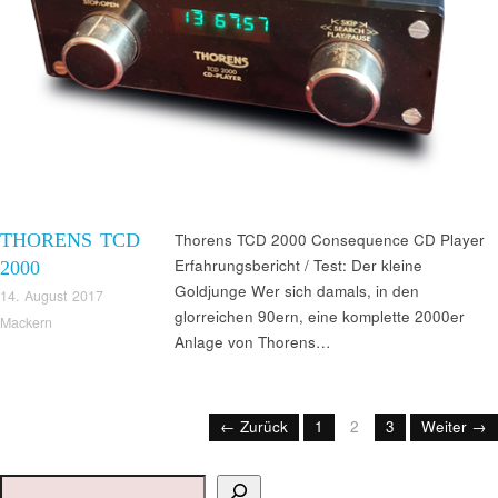
THORENS TCD
Thorens TCD 2000 Consequence CD Player
Erfahrungsbericht / Test: Der kleine
2000
Goldjunge Wer sich damals, in den
14. August 2017
glorreichen 90ern, eine komplette 2000er
Mackern
Anlage von Thorens…
← Zurück
1
2
3
Weiter →
Suchen