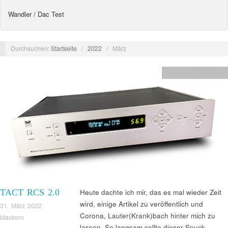
Wandler / Dac Test
Durchsuchen:
Startseite
/
2022
/
März
Wandler / Dac Test
TACT RCS 2.0
Heute dachte ich mir, das es mal wieder Zeit
wird, einige Artikel zu veröffentlich und
31. März 2022
Corona, Lauter(Krank)bach hinter mich zu
Mackern
lassen. So langsam sollte dieser Spuck