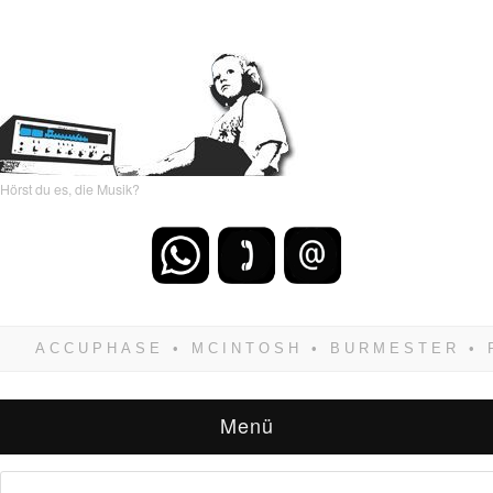
Hörst du es, die Musik?
Wenn Du dich weigerst zu verlieren, wirst Du
zwangsläufig siegen! Und noch was: Hifi
verkaufst Du am besten bei uns!
Menü