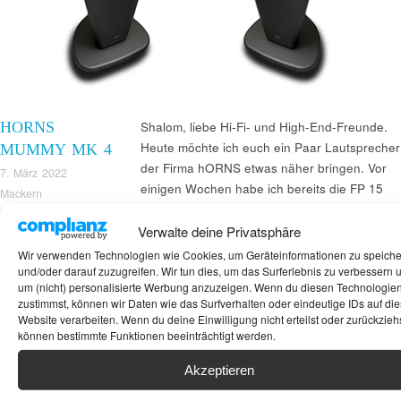
HORNS
Shalom, liebe Hi-Fi- und High-End-Freunde.
Heute möchte ich euch ein Paar Lautsprecher
MUMMY MK 4
der Firma hORNS etwas näher bringen. Vor
7. März 2022
einigen Wochen habe ich bereits die FP 15
Mackern
MK II beschrieben und dabei eine
Begeisterung gezeigt, die bisher nur
Verwalte deine Privatsphäre
wesentlich teurere Lautsprecher bei mir
Wir verwenden Technologien wie Cookies, um Geräteinformationen zu speich
auslösen konnten. Wie schon damals
und/oder darauf zuzugreifen. Wir tun dies, um das Surferlebnis zu verbessern 
um (nicht) personalisierte Werbung anzuzeigen. Wenn du diesen Technologie
erwähnt, stammt die Marke hORNS aus Polen
zustimmst, können wir Daten wie das Surfverhalten oder eindeutige IDs auf die
und von einem Hersteller, der ursprünglich
Website verarbeiten. Wenn du deine Einwilligung nicht erteilst oder zurückziehs
nichts mit Hi-Fi zu tun hatte.
können bestimmte Funktionen beeinträchtigt werden.
Akzeptieren
Suchen