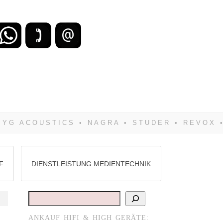
zu verlieren, wirst Du zwangsläufig
Hifi verkaufst Du am besten bei uns!
F
DIENSTLEISTUNG MEDIENTECHNIK
Suchen
ANKAUF HIFI & HIGH GERÄTE: