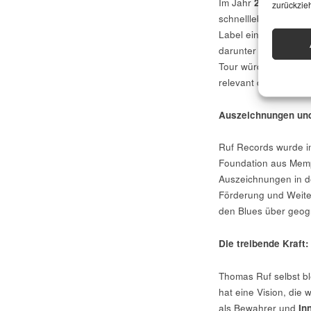
Im Jahr
2024
feiert 
zurückzie
schnelllebigen Musik
Label eine besondere
darunter
Samantha F
Tour würdigt nicht n
relevant der Blues he
Auszeichnungen un
Ruf Records wurde 
Foundation aus Memph
Auszeichnungen in de
Förderung und Weite
den Blues über geogr
Die treibende Kraft
Thomas Ruf selbst ble
hat eine Vision, die 
als Bewahrer und
In