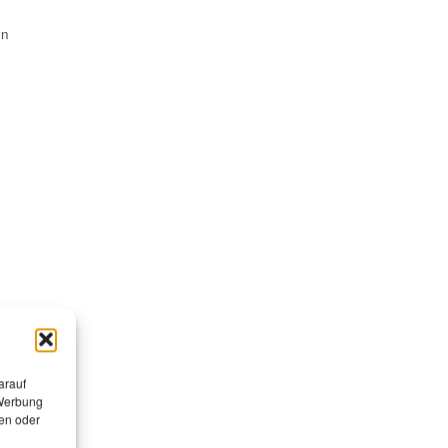
en
arauf
 Werbung
en oder