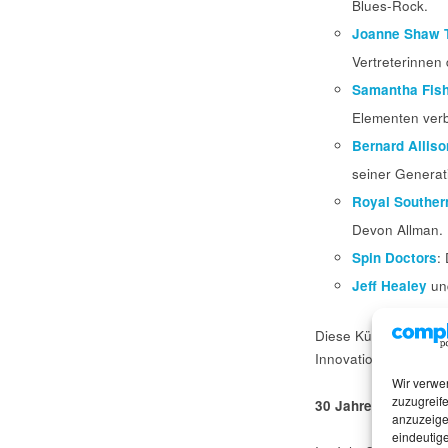
Blues-Rock.
Joanne Shaw T
Vertreterinnen
Samantha Fis
Elementen verb
Bernard Alliso
seiner Generat
Royal Souther
Devon Allman.
Spin Doctors
:
Jeff Healey
u
Diese Künstler verkö
Innovation, die den B
Wir verwe
zuzugreife
30 Jahre Ruf Record
anzuzeige
eindeutige