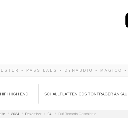
Wenn Du dich weigerst 
siegen! Und noch was: 
HIFI HIGH END
SCHALLPLATTEN CDS TONTRÄGER ANKAU
eite
/
2024
/
Dezember
/
24.
/
Ruf Records Geschichte