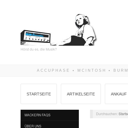
Hörst du es, die Musik?
STARTSEITE
ARTIKELSEITE
ANKAUF 
Durchsuchen:
Starts
MACKERN FAQS
ÜBER UNS