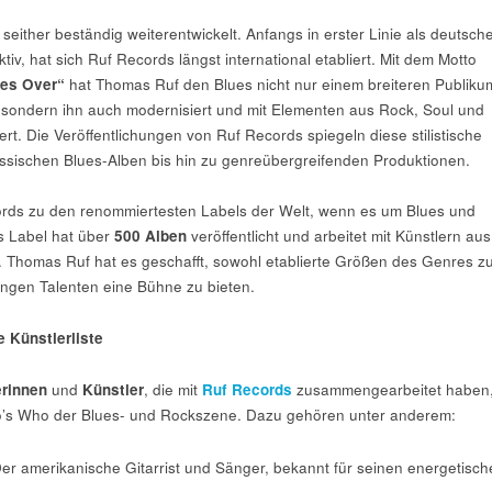
seither beständig weiterentwickelt. Anfangs in erster Linie als deutsch
iv, hat sich Ruf Records längst international etabliert. Mit dem Motto
es Over“
hat Thomas Ruf den Blues nicht nur einem breiteren Publiku
 sondern ihn auch modernisiert und mit Elementen aus Rock, Soul und
rt. Die Veröffentlichungen von Ruf Records spiegeln diese stilistische
klassischen Blues-Alben bis hin zu genreübergreifenden Produktionen.
ords zu den renommiertesten Labels der Welt, wenn es um Blues und
s Label hat über
500 Alben
veröffentlicht und arbeitet mit Künstlern aus
 Thomas Ruf hat es geschafft, sowohl etablierte Größen des Genres z
ngen Talenten eine Bühne zu bieten.
 Künstlerliste
erinnen
und
Künstler
, die mit
Ruf Records
zusammengearbeitet haben
Who’s Who der Blues- und Rockszene. Dazu gehören unter anderem:
Der amerikanische Gitarrist und Sänger, bekannt für seinen energetisc