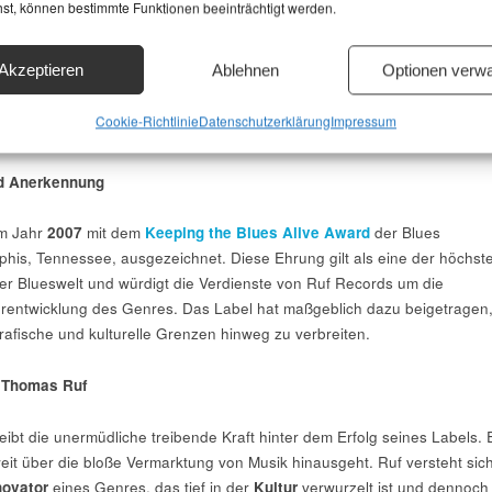
Ruf Records sein 30-jähriges Bestehen – ein Meilenstein, der in der
hst, können bestimmte Funktionen beeinträchtigt werden.
industrie keineswegs selbstverständlich ist. Zu diesem Anlass hat das
 Jubiläumstour ins Leben gerufen, bei der eine Vielzahl von Künstlern,
Akzeptieren
Ablehnen
Optionen verwa
ish
,
Canned Heat
,
Mitch Ryder
und
Bernard Allison
, auftreten. Diese
ur die Geschichte des Labels, sondern zeigt auch, wie lebendig und
Cookie-Richtlinie
Datenschutzerklärung
Impressum
ute ist.
d Anerkennung
im Jahr
2007
mit dem
Keeping the Blues Alive Award
der Blues
is, Tennessee, ausgezeichnet. Diese Ehrung gilt als eine der höchst
r Blueswelt und würdigt die Verdienste von Ruf Records um die
rentwicklung des Genres. Das Label hat maßgeblich dazu beigetragen
afische und kulturelle Grenzen hinweg zu verbreiten.
: Thomas Ruf
ibt die unermüdliche treibende Kraft hinter dem Erfolg seines Labels. 
weit über die bloße Vermarktung von Musik hinausgeht. Ruf versteht sic
novator
eines Genres, das tief in der
Kultur
verwurzelt ist und dennoch