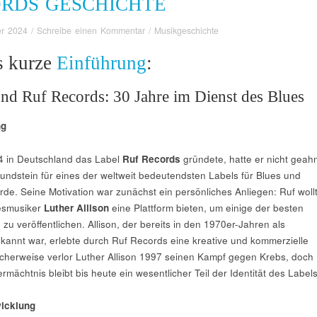
ORDS GESCHICHTE
r 2024
/
Schreibe einen Kommentar
/
Musikgeschichte
s kurze
Einführung
:
d Ruf Records: 30 Jahre im Dienst des Blues
ng
 in Deutschland das Label
Ruf Records
gründete, hatte er nicht geahn
undstein für eines der weltweit bedeutendsten Labels für Blues und
de. Seine Motivation war zunächst ein persönliches Anliegen: Ruf woll
esmusiker
Luther Allison
eine Plattform bieten, um einige der besten
 zu veröffentlichen. Allison, der bereits in den 1970er-Jahren als
kannt war, erlebte durch Ruf Records eine kreative und kommerzielle
cherweise verlor Luther Allison 1997 seinen Kampf gegen Krebs, doch
rmächtnis bleibt bis heute ein wesentlicher Teil der Identität des Labels
icklung