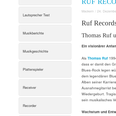
RUF REC
Mackern
/
24. Dezembe
Lautsprecher Test
Ruf Record
Musikberichte
Thomas Ruf un
Ein visionärer Anfa
Musikgeschichte
Als
Thomas Ruf
1994
dass er damit den Gr
Plattenspieler
Blues-Rock legen wür
dem legendären Blu
Alben seiner Karriere
Receiver
Ausnahmegitarrist be
Wiedergeburt. Tragis
sein musikalisches Ve
Recorder
Wachstum und Entw