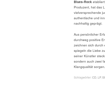
Blues-Rock
etablier
Produzent, hat das La
vielversprechende ju
authentische und in
nachhaltig geprägt.
Aus persönlicher Er
durchweg positive Er
zeichnen sich durch
spiegeln die Liebe z
seiner Künstler steck
sondern auch zwei fa
Klangqualität sorgen
Schlagwörter:
CD
,
LP
,
S