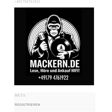
+491794761922
META
REGISTRIEREN