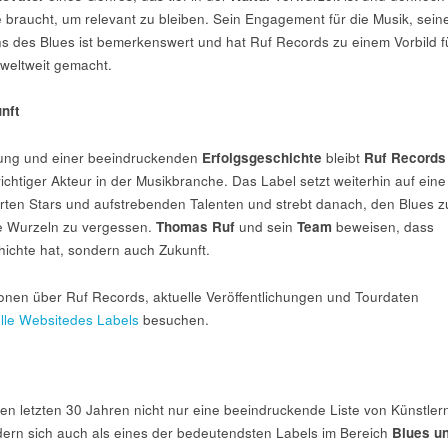
 braucht, um relevant zu bleiben. Sein Engagement für die Musik, sein
s des Blues ist bemerkenswert und hat Ruf Records zu einem Vorbild f
weltweit gemacht.
unft
rung und einer beeindruckenden
Erfolgsgeschichte
bleibt
Ruf Records
ichtiger Akteur in der Musikbranche. Das Label setzt weiterhin auf eine
ten Stars und aufstrebenden Talenten und strebt danach, den Blues z
e Wurzeln zu vergessen.
Thomas Ruf
und sein
Team
beweisen, dass
hichte hat, sondern auch Zukunft.
ionen über Ruf Records, aktuelle Veröffentlichungen und Tourdaten
ielle Websitedes Labels
besuchen.
den letzten 30 Jahren nicht nur eine beeindruckende Liste von Künstler
ern sich auch als eines der bedeutendsten Labels im Bereich
Blues u