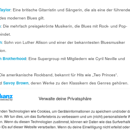
aylor
: Eine britische Gitarristin und Sängerin, die als eine der führend
 des modernen Blues gilt.
h
: Die mehrfach preisgekrönte Musikerin, die Blues mit Rock- und Pop-
indet.
n
: Sohn von Luther Allison und einer der bekanntesten Bluesmusiker
ion.
n Brotherhood
: Eine Supergroup mit Mitgliedern wie Cyril Neville und
 Die amerikanische Rockband, bekannt für Hits wie „Two Princes“.
nd
Savoy Brown
, deren Werke zu den Klassikern des Genres gehören.
rpern den Geist von Ruf Records: eine Mischung aus Tradition und
Verwalte deine Privatsphäre
lues lebendig hält.
nden Technologien wie Cookies, um Geräteinformationen zu speichern und/oder d
n. Wir tun dies, um das Surferlebnis zu verbessern und um (nicht) personalisierte
s: Ein Grund zu feiern
n. Wenn du diesen Technologien zustimmst, können wir Daten wie das Surfverhalt
 IDs auf dieser Website verarbeiten. Wenn du deine Einwilligung nicht erteilst oder