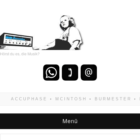
Hörst du es, die Musik?
Wenn Du dich weigerst zu verlieren, wirst Du
zwangsläufig siegen! Und noch was: Hifi
verkaufst Du am besten bei uns!
Menü