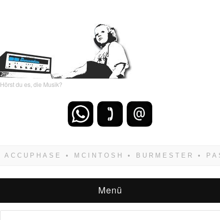
Hörst du es, die Musik?
Wenn Du dich weigerst zu verlieren, wirst Du
zwangsläufig siegen! Und noch was: Hifi
verkaufst Du am besten bei uns!
Menü