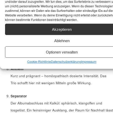
Oknok
und/oder darauf zuzugreifen. Wir tun dies, um das Surferlebnis zu verbessern 
um (nicht) personalisierte Werbung anzuzeigen. Wenn du diesen Technologie
Skurril im Titel, eigenwillig in der Struktur. Sehr kreativ und
zustimmst, können wir Daten wie das Surfverhalten oder eindeutige IDs auf die
rhythmisch pointiert – hier spielen Trio und Klangräume eine
Website verarbeiten. Wenn du deine Einwilligung nicht erteilst oder zurückziehs
können bestimmte Funktionen beeinträchtigt werden.
spannende konzeptuelle Rolle.
Akzeptieren
Palma Amore
Ablehnen
Poetisch und etwas schwärmerisch. Der Titel klingt romantisch,
und musikalisch öffnet sich ein eleganter, lyrischer Zugang, der
Optionen verwalten
den Hörer mitnimmt.
Cookie-Richtlinie
Datenschutzerklärung
Impressum
Anthem
Kurz und prägnant – homöopathisch dosierte Intensität. Das
Trio schafft hier mit wenigen Mitteln große Wirkung.
Separator
Der Albumabschluss mit Kalkül: sphärisch, klangoffen und
losgelöst. Ein feinsinniger Ausklang, der Raum für Nachhall lässt