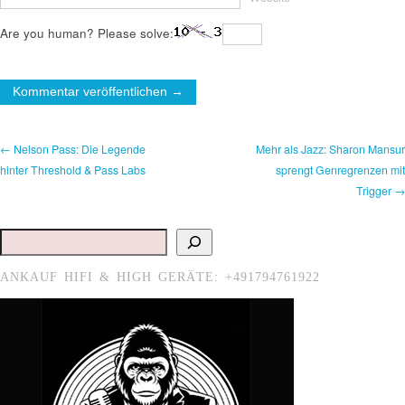
Are you human? Please solve:
← Nelson Pass: Die Legende
Mehr als Jazz: Sharon Mansur
hinter Threshold & Pass Labs
sprengt Genregrenzen mit
Trigger →
Suchen
ANKAUF HIFI & HIGH GERÄTE: +491794761922