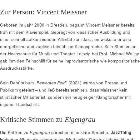
Zur Person: Vincent Meissner
Geboren im Jahr 2000 in Dresden, begann Vincent Meissner bereits
früh mit dem Klavierspiel. Geprägt von klassischer Ausbildung und
einer schnell aufkommenden Affinität zum Jazz, entwickelte er eine
energetische und zugleich feinfühlige Klangsprache. Sein Studium an
der Hochschule für Musik und Theater Leipzig bei Prof. Michael Wollny
gab ihm den Feinschliff für seine improvisatorische wie kompositorische
Ausdrucksstärke.
Sein Debütalbum
„Bewegtes Feld“
(2021) wurde von Presse und
Publikum gefeiert – und ließ bereits erahnen, dass Meissner kein
stilistischer Mitläufer ist, sondern ein neugieriger Klangforscher mit
eigener Handschrift.
Kritische Stimmen zu
Eigengrau
Die Kritiken zu
Eigengrau
sprechen eine klare Sprache.
JazzThing
lobte das Album als „einen reifen Wurf voller Struktur, Intensität und