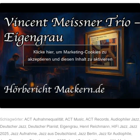
Klicke hier, um Marketing-Cookies zu
akzeptieren und diesen Inhalt zu aktivieren
Schlagwörter:
ACT Aufnahmequalität
,
ACT Music
,
ACT Records
,
Audiophiler Jazz
,
Deutscher Jazz
,
Deutscher Pianist
,
Eigengrau
,
Henri Reichmann
,
HiFi Jazz
,
Jazz
2025
,
Jazz Aufnahme
,
Jazz aus Deutschland
,
Jazz Berlin
,
Jazz für Audiophile
,