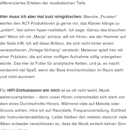
differenziertes Erleben der musikalischen Tiefe.
Hier muss ich aber mal kurz reingrätschen:
Manche „Puristen“
werfen den ACT-Produktionen ja gerne vor, das Klavier klänge zu
„poliert“, fast schon hyper-realistisch. Ich sage: Genau das brauchen
wir! Wenn ich mir „Manja“ anhöre, will ich hören, wie der Hammer auf
die Saite trifft. Ich will diese Brillanz, die sich nicht hinter einem
verwaschenen „Vintage-Vorhang“ versteckt. Meissner spielt hier mit
einer Präzision, die auf einer muffigen Aufnahme völlig untergehen
würde. Das hier ist Futter für analytische Ketten, und ja, es macht
verdammt viel Spaß, wenn der Bass knochentrocken im Raum steht
und nicht wummert.
Für
HiFi-Enthusiasten wie mich
ist es oft nicht leicht, Musik
weiterzuempfehlen – denn unser Hören unterscheidet sich stark von
dem eines Durchschnitts-Hörers. Während viele auf Melodie oder
Groove achten, höre ich auf Raumtiefe, Frequenzverteilung, Echtheit
der Instrumentenabbildung. Leider bleiben den meisten dadurch viele
Alben entweder verschlossen so, dass die Musik einfach keinen Sinn