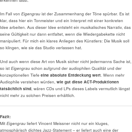
erkennen lässt.
Im Fall von
Eigengrau
ist der Zusammenhang der Töne spürbar. Es ist
klar, dass hier ein Tonmeister und ein Interpret mit einer konkreten
Idee arbeiten. Aus dieser Idee entsteht ein musikalisches Narrativ, das
seine Gültigkeit nur dann entfaltet, wenn die Wiedergabekette nicht
manipuliert. Für mich ein klares Anliegen des Künstlers: Die Musik soll
so klingen, wie sie das Studio verlassen hat.
Und auch wenn diese Art von Musik sicher nicht jedermanns Sache ist,
so ist
Eigengrau
schon aufgrund der audiophilen Qualität und der
konzeptionellen Tiefe
eine absolute Entdeckung wert
. Wenn mehr
Audiophile verstehen würden,
wie gut diese ACT-Produktionen
tatsächlich sind
, wären CDs und LPs dieses Labels vermutlich längst
nicht mehr zu solchen Preisen erhältlich.
Fazit:
Mit
Eigengrau
liefert Vincent Meissner nicht nur ein kluges,
atmosphärisch dichtes Jazz-Statement – er liefert auch eine der