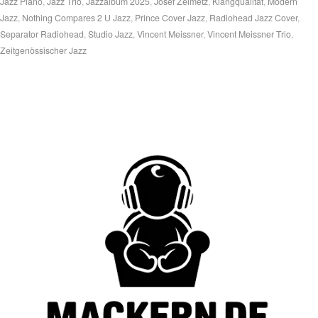
Jazz Piano
,
Jazz Trio
,
Jazzalbum 2025
,
Josef Zeimetz
,
Klangqualität
,
Modern
Jazz
,
Nothing Compares 2 U Jazz
,
Prince Cover Jazz
,
Radiohead Jazz Cover
,
Separator Radiohead
,
Studio Jazz
,
Vincent Meissner
,
Vincent Meissner Trio
,
Zeitgenössischer Jazz