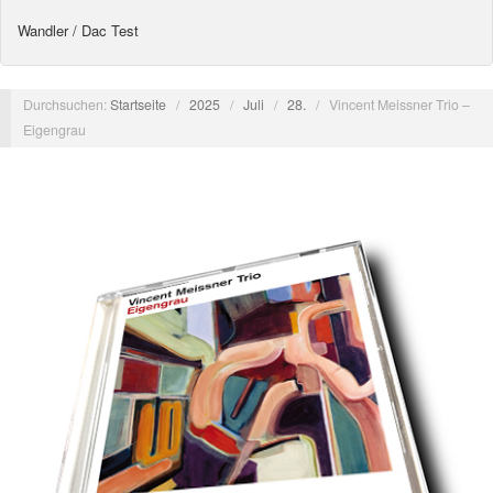
Wandler / Dac Test
Durchsuchen:
Startseite
/
2025
/
Juli
/
28.
/
Vincent Meissner Trio –
Eigengrau