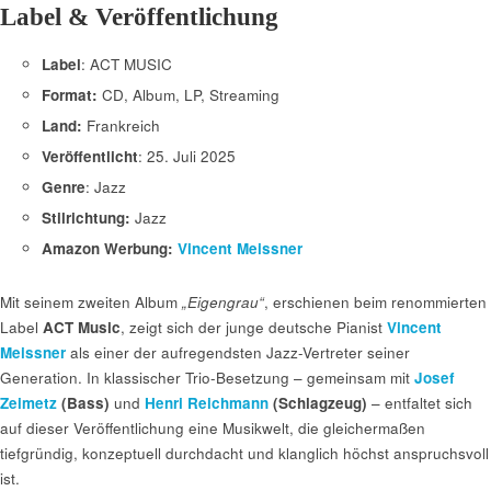
Label & Veröffentlichung
Label
: ACT MUSIC
Format:
CD, Album, LP, Streaming
Land:
Frankreich
Veröffentlicht
: 25. Juli 2025
Genre
: Jazz
Stilrichtung:
Jazz
Amazon Werbung:
Vincent Meissner
Mit seinem zweiten Album
„Eigengrau“
, erschienen beim renommierten
Label
ACT Music
, zeigt sich der junge deutsche Pianist
Vincent
Meissner
als einer der aufregendsten Jazz-Vertreter seiner
Generation. In klassischer Trio-Besetzung – gemeinsam mit
Josef
Zeimetz
(Bass)
und
Henri Reichmann
(Schlagzeug)
– entfaltet sich
auf dieser Veröffentlichung eine Musikwelt, die gleichermaßen
tiefgründig, konzeptuell durchdacht und klanglich höchst anspruchsvoll
ist.