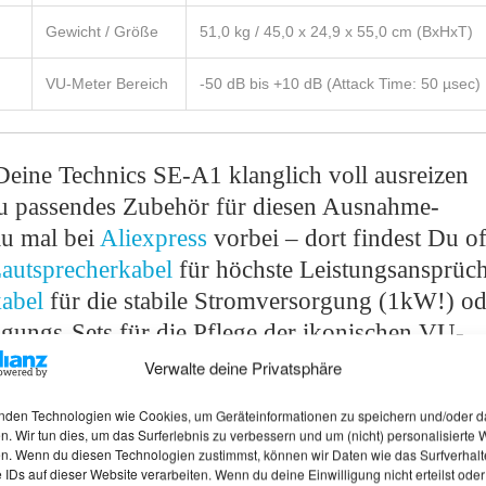
Gewicht / Größe
51,0 kg / 45,0 x 24,9 x 55,0 cm (BxHxT)
VU-Meter Bereich
-50 dB bis +10 dB (Attack Time: 50 µsec)
eine Technics SE-A1 klanglich voll ausreizen
u passendes Zubehör für diesen Ausnahme-
u mal bei
Aliexpress
vorbei – dort findest Du of
autsprecherkabel
für höchste Leistungsansprüch
abel
für die stabile Stromversorgung (1kW!) od
igungs-Sets für die Pflege der ikonischen VU-
Technics Referenz-Endstufe!
Verwalte deine Privatsphäre
,
Vorstufe
nden Technologien wie Cookies, um Geräteinformationen zu speichern und/oder d
n. Wir tun dies, um das Surferlebnis zu verbessern und um (nicht) personalisierte
n. Wenn du diesen Technologien zustimmst, können wir Daten wie das Surfverhalt
 IDs auf dieser Website verarbeiten. Wenn du deine Einwilligung nicht erteilst oder