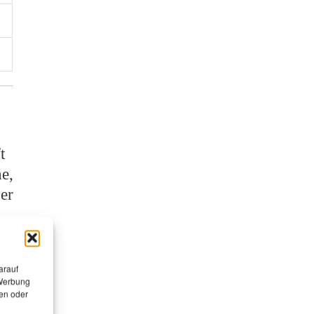
t
e,
er
arauf
 Werbung
en oder