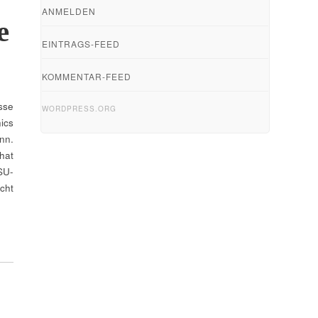
ANMELDEN
e
EINTRAGS-FEED
KOMMENTAR-FEED
sse
WORDPRESS.ORG
ics
nn.
hat
SU-
cht