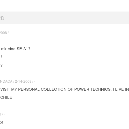
en
008 / ·
t mir eine SE-A1?
 !
ey
ACA / 2-14-2008 / ·
 VISIT MY PERSONAL COLLECTION OF POWER TECHNICS. I LIVE IN
 CHILE
/ ·
o!