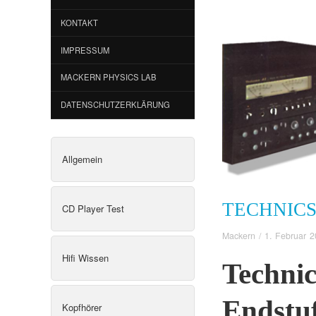
KONTAKT
IMPRESSUM
MACKERN PHYSICS LAB
DATENSCHUTZERKLÄRUNG
Allgemein
TECHNICS
CD Player Test
Mackern
/
1. Februar 
Hifi Wissen
Techni
Endstu
Kopfhörer