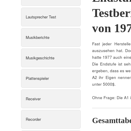
Testber
Lautsprecher Test
von 19
Musikberichte
Fast jeder Herstell
auszusehen hat. Doc
hatte 1977 auch eine
Musikgeschichte
Die Endstufe ist s
ergeben, dass es wel
A2 ihr Eigen nennen
Plattenspieler
unter 5000$.
Ohne Frage: Die A1 is
Receiver
Gesamttabe
Recorder