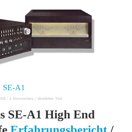
 SE-A1
2008
/
3 Kommentare
/
Verstärker Test
cs SE-A1 High End
fe
Erfahrungsbericht
/