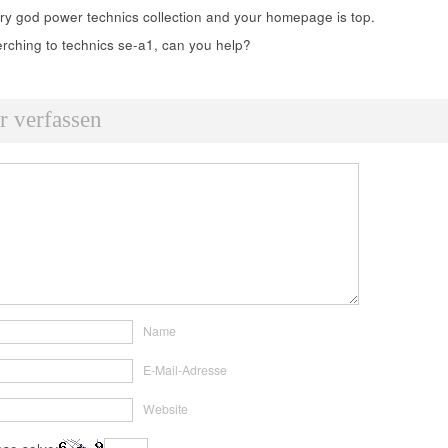
ry god power technics collection and your homepage is top.
rching to technics se-a1, can you help?
 verfassen
Name
E-Mail-Adresse
Website