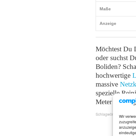
Maße
Anzeige
Möchtest Du D
oder suchst D
Boliden? Scha
hochwertige
L
massive
Netzk
spezielle Rein
Meter Deiner 
Schlagwörter:
High End
Wir verwe
zuzugreife
anzuzeige
eindeutige