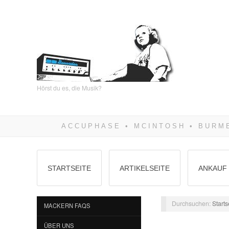
Hörst du es, die Musik?
STARTSEITE
ARTIKELSEITE
ANKAUF 
Durchsuchen:
Starts
MACKERN FAQS
ÜBER UNS