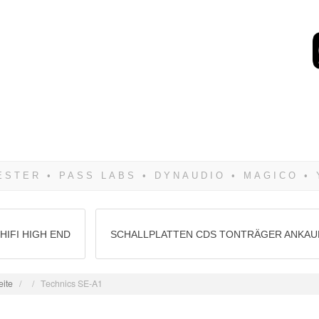
Wenn Du dich weigerst 
siegen! Und noch was: 
HIFI HIGH END
SCHALLPLATTEN CDS TONTRÄGER ANKAU
eite
/
/
Technics SE-A1