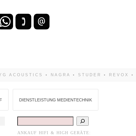
zu verlieren, wirst Du zwangsläufig
Hifi verkaufst Du am besten bei uns!
F
DIENSTLEISTUNG MEDIENTECHNIK
Suchen
ANKAUF HIFI & HIGH GERÄTE: