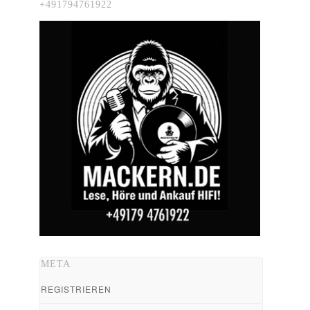
+491794761922
META
REGISTRIEREN