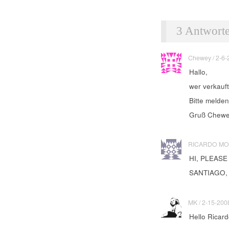
3 Antwort
Chewey / 2-6-2
Hallo,
wer verkauf
Bitte melden
Gruß Chew
RICARDO MOND
HI, PLEASE
SANTIAGO,
MK / 2-15-2008 
Hello Ricard