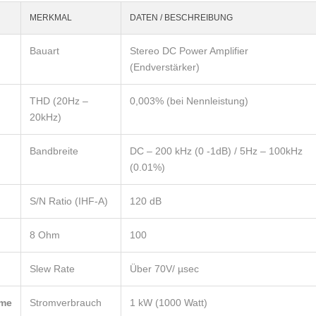
MERKMAL
DATEN / BESCHREIBUNG
Bauart
Stereo DC Power Amplifier
(Endverstärker)
THD (20Hz –
0,003% (bei Nennleistung)
20kHz)
Bandbreite
DC – 200 kHz (0 -1dB) / 5Hz – 100kHz
(0.01%)
S/N Ratio (IHF-A)
120 dB
8 Ohm
100
Slew Rate
Über 70V/ µsec
hme
Stromverbrauch
1 kW (1000 Watt)