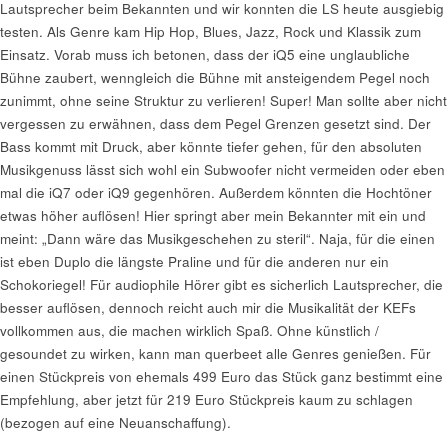
Lautsprecher beim Bekannten und wir konnten die LS heute ausgiebig
testen. Als Genre kam Hip Hop, Blues, Jazz, Rock und Klassik zum
Einsatz. Vorab muss ich betonen, dass der iQ5 eine unglaubliche
Bühne zaubert, wenngleich die Bühne mit ansteigendem Pegel noch
zunimmt, ohne seine Struktur zu verlieren! Super! Man sollte aber nicht
vergessen zu erwähnen, dass dem Pegel Grenzen gesetzt sind. Der
Bass kommt mit Druck, aber könnte tiefer gehen, für den absoluten
Musikgenuss lässt sich wohl ein Subwoofer nicht vermeiden oder eben
mal die iQ7 oder iQ9 gegenhören. Außerdem könnten die Hochtöner
etwas höher auflösen! Hier springt aber mein Bekannter mit ein und
meint: „Dann wäre das Musikgeschehen zu steril“. Naja, für die einen
ist eben Duplo die längste Praline und für die anderen nur ein
Schokoriegel! Für audiophile Hörer gibt es sicherlich Lautsprecher, die
besser auflösen, dennoch reicht auch mir die Musikalität der KEFs
vollkommen aus, die machen wirklich Spaß. Ohne künstlich /
gesoundet zu wirken, kann man querbeet alle Genres genießen. Für
einen Stückpreis von ehemals 499 Euro das Stück ganz bestimmt eine
Empfehlung, aber jetzt für 219 Euro Stückpreis kaum zu schlagen
(bezogen auf eine Neuanschaffung).