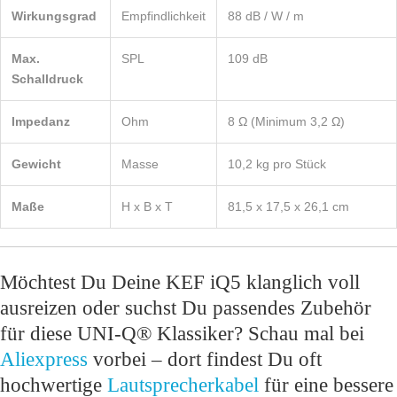
Wirkungsgrad
Empfindlichkeit
88 dB / W / m
Max.
SPL
109 dB
Schalldruck
Impedanz
Ohm
8 Ω (Minimum 3,2 Ω)
Gewicht
Masse
10,2 kg pro Stück
Maße
H x B x T
81,5 x 17,5 x 26,1 cm
Möchtest Du Deine KEF iQ5 klanglich voll
ausreizen oder suchst Du passendes Zubehör
für diese UNI-Q® Klassiker? Schau mal bei
Aliexpress
vorbei – dort findest Du oft
hochwertige
Lautsprecherkabel
für eine bessere