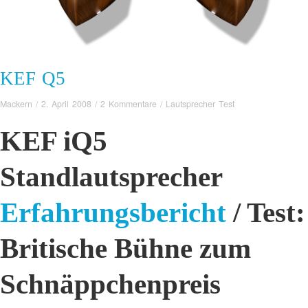
KEF Q5
Mackern
/
2. April 2008
/
2 Kommentare
/
Lautsprecher Test
KEF iQ5
Standlautsprecher
Erfahrungsbericht
/ Test:
Britische Bühne zum
Schnäppchenpreis