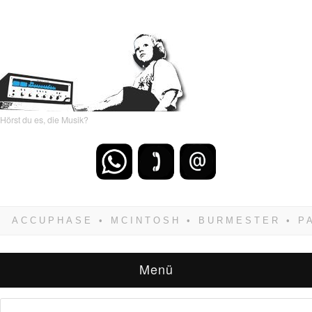
Hörst du es, die Musik?
Wenn Du dich weigerst zu verlieren, wirst Du
zwangsläufig siegen! Und noch was: Hifi
verkaufst Du am besten bei uns!
Menü