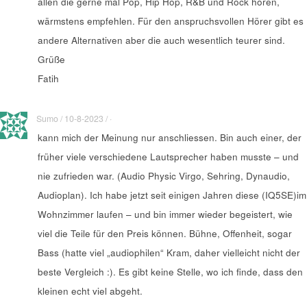
allen die gerne mal Pop, Hip Hop, R&B und Rock hören,
wärmstens empfehlen. Für den anspruchsvollen Hörer gibt es
andere Alternativen aber die auch wesentlich teurer sind.
Grüße
Fatih
Sumo / 10-8-2023 / ·
kann mich der Meinung nur anschliessen. Bin auch einer, der
früher viele verschiedene Lautsprecher haben musste – und
nie zufrieden war. (Audio Physic Virgo, Sehring, Dynaudio,
Audioplan). Ich habe jetzt seit einigen Jahren diese (IQ5SE)im
Wohnzimmer laufen – und bin immer wieder begeistert, wie
viel die Teile für den Preis können. Bühne, Offenheit, sogar
Bass (hatte viel „audiophilen“ Kram, daher vielleicht nicht der
beste Vergleich :). Es gibt keine Stelle, wo ich finde, dass den
kleinen echt viel abgeht.