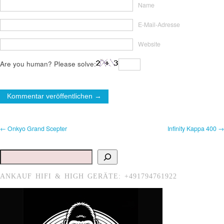
Name
E-Mail-Adresse
Website
Are you human? Please solve:
← Onkyo Grand Scepter
Infinity Kappa 400 →
Suchen
ANKAUF HIFI & HIGH GERÄTE: +491794761922