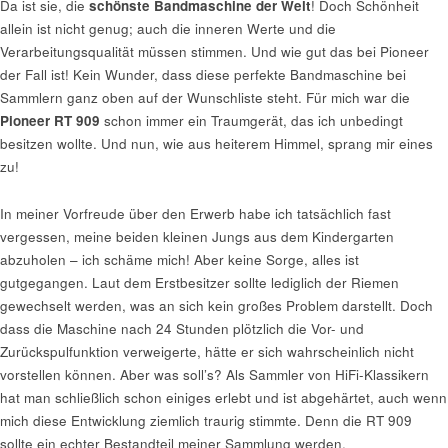
Da ist sie, die
schönste Bandmaschine der Welt
! Doch Schönheit
allein ist nicht genug; auch die inneren Werte und die
Verarbeitungsqualität müssen stimmen. Und wie gut das bei Pioneer
der Fall ist! Kein Wunder, dass diese perfekte Bandmaschine bei
Sammlern ganz oben auf der Wunschliste steht. Für mich war die
Pioneer RT 909
schon immer ein Traumgerät, das ich unbedingt
besitzen wollte. Und nun, wie aus heiterem Himmel, sprang mir eines
zu!
In meiner Vorfreude über den Erwerb habe ich tatsächlich fast
vergessen, meine beiden kleinen Jungs aus dem Kindergarten
abzuholen – ich schäme mich! Aber keine Sorge, alles ist
gutgegangen. Laut dem Erstbesitzer sollte lediglich der Riemen
gewechselt werden, was an sich kein großes Problem darstellt. Doch
dass die Maschine nach 24 Stunden plötzlich die Vor- und
Zurückspulfunktion verweigerte, hätte er sich wahrscheinlich nicht
vorstellen können. Aber was soll’s? Als Sammler von HiFi-Klassikern
hat man schließlich schon einiges erlebt und ist abgehärtet, auch wenn
mich diese Entwicklung ziemlich traurig stimmte. Denn die RT 909
sollte ein echter Bestandteil meiner Sammlung werden.