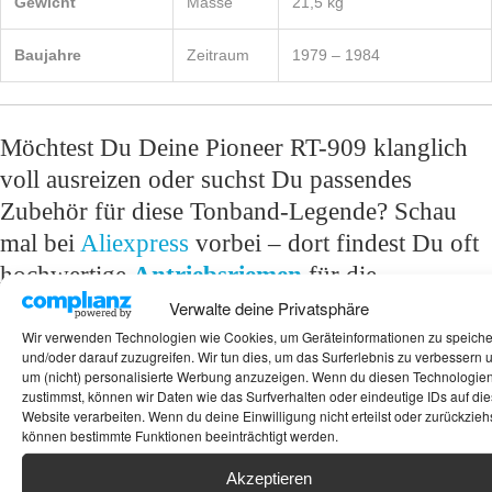
Gewicht
Masse
21,5 kg
Baujahre
Zeitraum
1979 – 1984
Möchtest Du Deine Pioneer RT-909 klanglich
voll ausreizen oder suchst Du passendes
Zubehör für diese Tonband-Legende? Schau
mal bei
Aliexpress
vorbei – dort findest Du oft
hochwertige
Antriebsriemen
für die
Instandsetzung, edle
NAB-Adapter
und
Verwalte deine Privatsphäre
Leerspulen für die Optik oder spezielle
Wir verwenden Technologien wie Cookies, um Geräteinformationen zu speich
und/oder darauf zuzugreifen. Wir tun dies, um das Surferlebnis zu verbessern 
Reinigungs-Kits für die Pflege der Tonköpfe
um (nicht) personalisierte Werbung anzuzeigen. Wenn du diesen Technologie
zustimmst, können wir Daten wie das Surfverhalten oder eindeutige IDs auf die
Deiner Pioneer RT-909!
Website verarbeiten. Wenn du deine Einwilligung nicht erteilst oder zurückziehs
können bestimmte Funktionen beeinträchtigt werden.
Schlagwörter:
Bandmaschine
,
RT
,
Spulen
,
Spulengerät
Akzeptieren