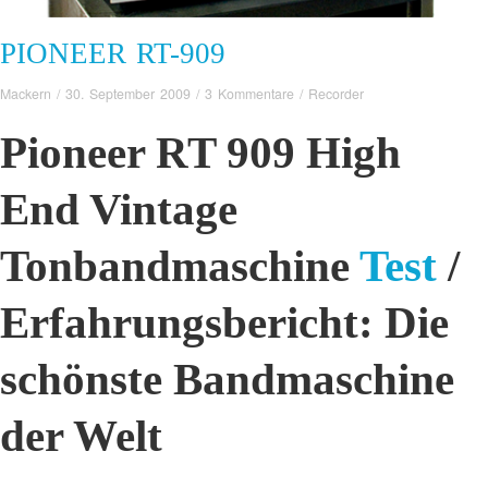
PIONEER RT-909
Mackern
/
30. September 2009
/
3 Kommentare
/
Recorder
Pioneer RT 909 High
End Vintage
Tonbandmaschine
Test
/
Erfahrungsbericht: Die
schönste Bandmaschine
der Welt