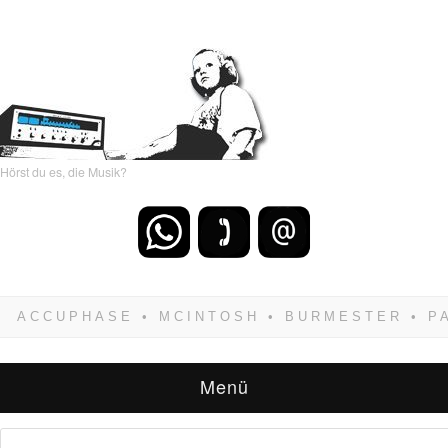
Hörst du es, die Musik?
Wenn Du dich weigerst zu verlieren, wirst Du
zwangsläufig siegen! Und noch was: Hifi
verkaufst Du am besten bei uns!
Menü