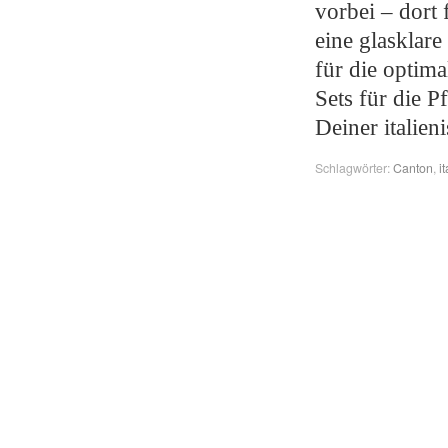
vorbei – dort
eine glasklar
für die optim
Sets für die 
Deiner italien
Schlagwörter:
Canton
,
i