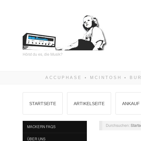
Hörst du es, die Musik?
STARTSEITE
ARTIKELSEITE
ANKAUF 
Durchsuchen:
Starts
MACKERN FAQS
ÜBER UNS