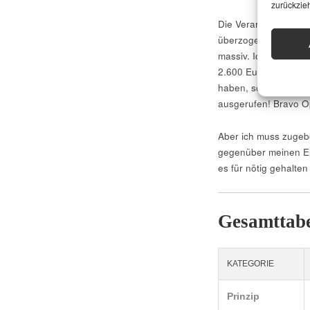
zurückzie
Die Verarbeitung ist 
überzogen. Das Furni
massiv. Ich frage mi
2.600 Euro (NP) an d
haben, sowohl klangl
ausgerufen! Bravo O
Aber ich muss zugebe
gegenüber meinen Elac
es für nötig gehalte
Gesamttabe
KATEGORIE
Prinzip