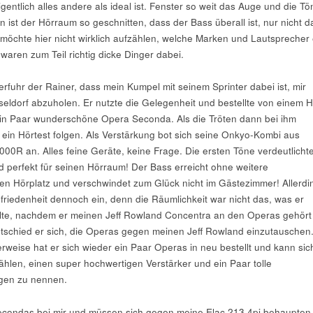
entlich alles andere als ideal ist. Fenster so weit das Auge und die Tö
 ist der Hörraum so geschnitten, dass der Bass überall ist, nur nicht d
h möchte hier nicht wirklich aufzählen, welche Marken und Lautsprecher 
waren zum Teil richtig dicke Dinger dabei.
rfuhr der Rainer, dass mein Kumpel mit seinem Sprinter dabei ist, mir
eldorf abzuholen. Er nutzte die Gelegenheit und bestellte von einem Hi
in Paar wunderschöne Opera Seconda. Als die Tröten dann bei ihm
 ein Hörtest folgen. Als Verstärkung bot sich seine Onkyo-Kombi aus
0R an. Alles feine Geräte, keine Frage. Die ersten Töne verdeutlicht
d perfekt für seinen Hörraum! Der Bass erreicht ohne weitere
 Hörplatz und verschwindet zum Glück nicht im Gästezimmer! Allerdi
ufriedenheit dennoch ein, denn die Räumlichkeit war nicht das, was er
lte, nachdem er meinen Jeff Rowland Concentra an den Operas gehört
tschied er sich, die Operas gegen meinen Jeff Rowland einzutauschen
erweise hat er sich wieder ein Paar Operas in neu bestellt und kann sic
ählen, einen super hochwertigen Verstärker und ein Paar tolle
igen zu nennen.
condas bei mir und müssen sich gegen meine Elac 213 4pi behaupten