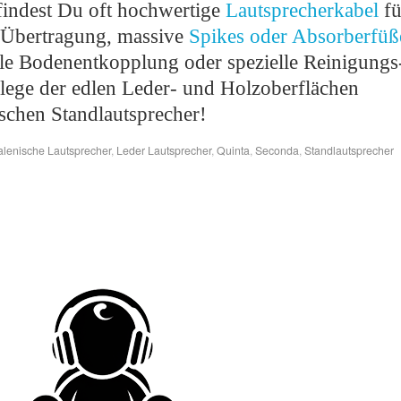
 findest Du oft hochwertige
Lautsprecherkabel
fü
e Übertragung, massive
Spikes oder Absorberfüß
ale Bodenentkopplung oder spezielle Reinigungs
Pflege der edlen Leder- und Holzoberflächen
ischen Standlautsprecher!
talenische Lautsprecher
,
Leder Lautsprecher
,
Quinta
,
Seconda
,
Standlautsprecher