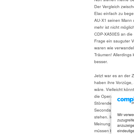
Der Vergleich zwische
Elac einfach zu bege
AU-X1 seinen Mann un
mehr ist nicht mögli
CDP-XA50ES an die S
Frage ein sauguter V
waren wie verwandel
Träumen! Allerdings
besser.
Jetzt war es an der 
haben ihre Vorzüge, 
wäre. Vielleicht könn
die Opera ist. Die El
Störendes da sein, so
Seconda nicht wirkli
Wir verwe
stehen. Ich habe mic
zuzugreife
Meinung bin, dass s
anzuzeige
müssen bzw. sollten.
eindeutige