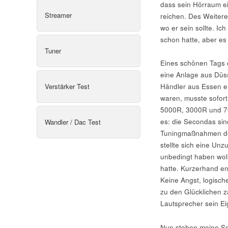
dass sein Hörraum eig
Streamer
reichen. Des Weiteren
wo er sein sollte. Ic
schon hatte, aber es 
Tuner
Eines schönen Tags e
eine Anlage aus Düss
Verstärker Test
Händler aus Essen e
waren, musste sofort
5000R, 3000R und 700
es: die Secondas sin
Wandler / Dac Test
Tuningmaßnahmen den
stellte sich eine Unz
unbedingt haben wol
hatte. Kurzerhand en
Keine Angst, logisch
zu den Glücklichen z
Lautsprecher sein E
Nun stehen meine Se