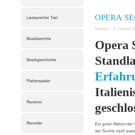
OPERA S
Lautsprecher Test
Mackern
/
9. Oktober 
Musikberichte
Opera 
Standla
Musikgeschichte
Erfahr
Plattenspieler
Italieni
Receiver
geschlo
Recorder
Ein guter Bekannter v
der Suche nach passe