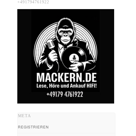
+491794761922
META
REGISTRIEREN