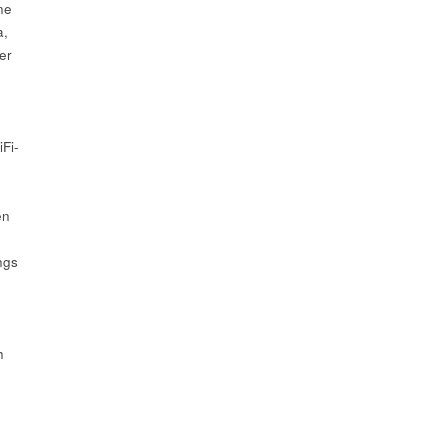
ne
a,
er
Fi-
en
ngs
.
h
.