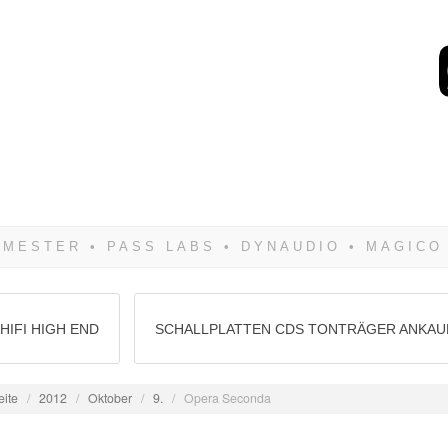
Wenn Du dich weigerst 
siegen! Und noch was: 
HIFI HIGH END
SCHALLPLATTEN CDS TONTRÄGER ANKAU
eite
/
2012
/
Oktober
/
9.
/
Opera Seconda