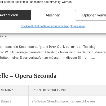
hst, können bestimmte Funktionen beeinträchtigt werden.
einfach nur göttlich. Die Front und der „Deckel“ wurden mit Echtleder
er ist einwandfrei verarbeitet und die Lautsprecherklemmen sind supe
Akzeptieren
Ablehnen
Optionen verwa
ch, wie es Opera geschafft hat, diese Traumlautsprecher für super günst
en Mann zu bringen? Bei anderen Herstellern, die halb so viel zu biete
Cookie-Richtlinie
Datenschutzerklärung
Impressum
ich als auch qualitativ, werden Preise jenseits der 5.000-Euro-Marke
pera!
n, dass die Secondas aufgrund ihrer Optik bei mir den Testsieg
 213 4pi erringen konnten. Allerdings leider nicht so deutlich, dass i
n hätte, meine Elacs verkaufen zu müssen. In diesem Sinne……..
lle – Opera Seconda
MERKMAL
DATEN / BESCHREIBUNG
Bauart
2,5-Wege Standlautsprecher, geschlossen