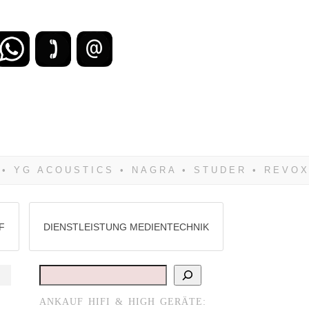
zu verlieren, wirst Du zwangsläufig
Hifi verkaufst Du am besten bei uns!
F
DIENSTLEISTUNG MEDIENTECHNIK
Suchen
ANKAUF HIFI & HIGH GERÄTE: