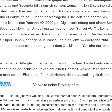
n Elac und Seconda fällt ziemlich schwer. Zumal in allen Disziplinen di
istern weiß. Aber mal von Anfang an: Als Verstärker stand mein Sansui
d erledigte seine Aufgabe hervorragend. Eine Zeit lang dachte ich,
ch, bis ich meinen Yamaha AX-2000 per Digitalverbindung und einem So
econdas klemmte. Um es kurz zu machen: Der Sansui AU-X1, keine
erstärker, musste aber mit Abstand den Kürzeren ziehen. Die Seconda
t. Super Höhen, sehr genaue Bässe und eine Mittenwiedergabe zum
 konnten die das schon sehr gut mit dem X1. Mit dem Yamaha nur eben
Zeit, einen A/B-Vergleich mit meinen Elacs zu machen. Beide Lautsprech
aber keine der schicken Boxen hat einen Nachteil, welcher zu erwähne
te man bei der Elac einen Punkt abziehen, da sie aufstellungskritischer 
ac braucht nach hinten min. 70 cm Abstand und seitlich sollte nichts
Verwalte deine Privatsphäre
nst geht die perfekte Räumlichkeit flöten! Die Aufstellung interessiert d
ch. Da es eine geschlossene Box ist, könnte sie auch direkt zur Wand
nden Technologien wie Cookies, um Geräteinformationen zu speichern und/oder d
h für einen Abstand zur Rückwand von 40 cm festgelegt, da ich der
n. Wir tun dies, um das Surferlebnis zu verbessern und um (nicht) personalisierte
olche wunderschönen Lautsprecher nicht direkt an der Wand kleben
n. Wenn du diesen Technologien zustimmst, können wir Daten wie das Surfverhalt
 IDs auf dieser Website verarbeiten. Wenn du deine Einwilligung nicht erteilst oder