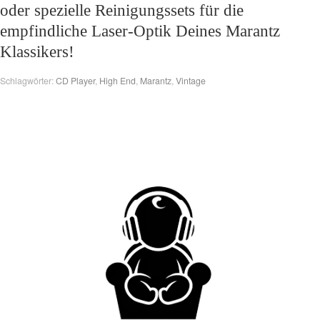
oder spezielle Reinigungssets für die
empfindliche Laser-Optik Deines Marantz
Klassikers!
Schlagwörter:
CD Player
,
High End
,
Marantz
,
Vintage