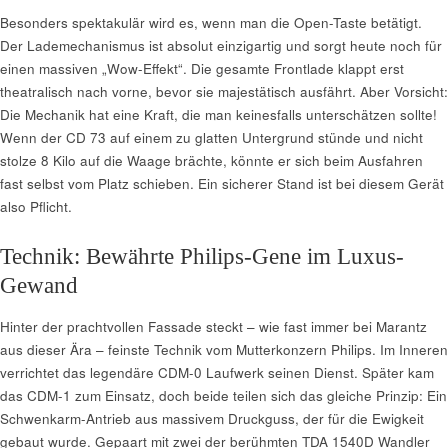
Besonders spektakulär wird es, wenn man die Open-Taste betätigt.
Der Lademechanismus ist absolut einzigartig und sorgt heute noch für
einen massiven „Wow-Effekt“. Die gesamte Frontlade klappt erst
theatralisch nach vorne, bevor sie majestätisch ausfährt. Aber Vorsicht:
Die Mechanik hat eine Kraft, die man keinesfalls unterschätzen sollte!
Wenn der CD 73 auf einem zu glatten Untergrund stünde und nicht
stolze 8 Kilo auf die Waage brächte, könnte er sich beim Ausfahren
fast selbst vom Platz schieben. Ein sicherer Stand ist bei diesem Gerät
also Pflicht.
Technik: Bewährte Philips-Gene im Luxus-
Gewand
Hinter der prachtvollen Fassade steckt – wie fast immer bei Marantz
aus dieser Ära – feinste Technik vom Mutterkonzern Philips. Im Inneren
verrichtet das legendäre CDM-0 Laufwerk seinen Dienst. Später kam
das CDM-1 zum Einsatz, doch beide teilen sich das gleiche Prinzip: Ein
Schwenkarm-Antrieb aus massivem Druckguss, der für die Ewigkeit
gebaut wurde. Gepaart mit zwei der berühmten TDA 1540D Wandler