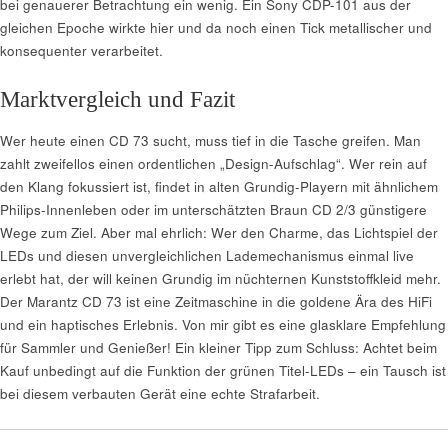
bei genauerer Betrachtung ein wenig. Ein Sony CDP-101 aus der
gleichen Epoche wirkte hier und da noch einen Tick metallischer und
konsequenter verarbeitet.
Marktvergleich und Fazit
Wer heute einen CD 73 sucht, muss tief in die Tasche greifen. Man
zahlt zweifellos einen ordentlichen „Design-Aufschlag“. Wer rein auf
den Klang fokussiert ist, findet in alten Grundig-Playern mit ähnlichem
Philips-Innenleben oder im unterschätzten Braun CD 2/3 günstigere
Wege zum Ziel. Aber mal ehrlich: Wer den Charme, das Lichtspiel der
LEDs und diesen unvergleichlichen Lademechanismus einmal live
erlebt hat, der will keinen Grundig im nüchternen Kunststoffkleid mehr.
Der Marantz CD 73 ist eine Zeitmaschine in die goldene Ära des HiFi
und ein haptisches Erlebnis. Von mir gibt es eine glasklare Empfehlung
für Sammler und Genießer! Ein kleiner Tipp zum Schluss: Achtet beim
Kauf unbedingt auf die Funktion der grünen Titel-LEDs – ein Tausch ist
bei diesem verbauten Gerät eine echte Strafarbeit.