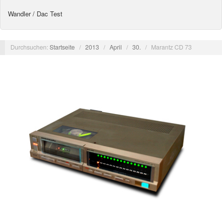
Wandler / Dac Test
Durchsuchen:
Startseite
/
2013
/
April
/
30.
/
Marantz CD 73