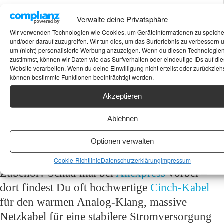
Verwalte deine Privatsphäre
Design
Besonderheit
Theatralischer
Frontlademechanismus
Wir verwenden Technologien wie Cookies, um Geräteinformationen zu speich
und/oder darauf zuzugreifen. Wir tun dies, um das Surferlebnis zu verbessern 
um (nicht) personalisierte Werbung anzuzeigen. Wenn du diesen Technologie
Maße
Gewicht /
ca. 8,0 kg / 416 x 81 x 300 mm
zustimmst, können wir Daten wie das Surfverhalten oder eindeutige IDs auf die
Größe
(B x H x T)
Website verarbeiten. Wenn du deine Einwilligung nicht erteilst oder zurückziehs
können bestimmte Funktionen beeinträchtigt werden.
Historie
Baujahr /
1983 / ca. 2.398 DM UVP.
Akzeptieren
Neupreis
Ablehnen
Optionen verwalten
Möchtest Du Deinen Marantz CD 73 klanglich
voll ausreizen oder suchst Du passendes
Cookie-Richtlinie
Datenschutzerklärung
Impressum
Zubehör? Schau mal bei
Aliexpress
vorbei –
dort findest Du oft hochwertige
Cinch-Kabel
für den warmen Analog-Klang, massive
Netzkabel für eine stabilere Stromversorgung