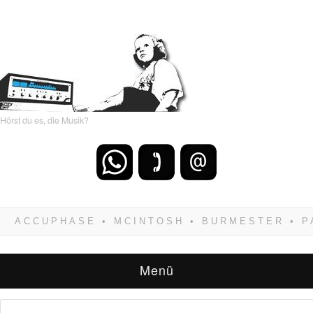
Hörst du es, die Musik?
Wenn Du dich weigerst zu verlieren, wirst Du
zwangsläufig siegen! Und noch was: Hifi
verkaufst Du am besten bei uns!
Menü