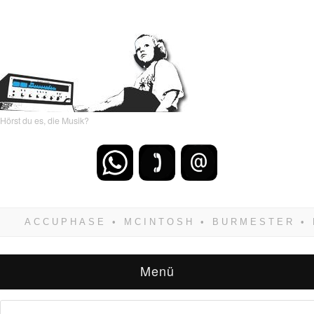
Hörst du es, die Musik?
Wenn Du dich weigerst zu verlieren, wirst Du
zwangsläufig siegen! Und noch was: Hifi
verkaufst Du am besten bei uns!
Menü