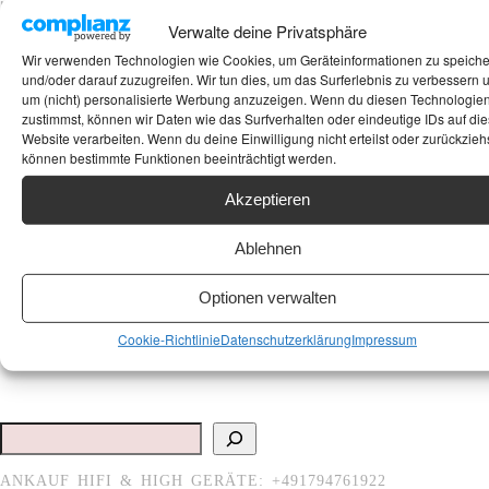
Mackern
und an- bei Eingen Gebraucht-Hifi-Händler-
Verwalte deine Privatsphäre
angesprungen, allerdings nie wirklich
Wir verwenden Technologien wie Cookies, um Geräteinformationen zu speich
interessiert hat. Der Grund dafür ist schlicht
und/oder darauf zuzugreifen. Wir tun dies, um das Surferlebnis zu verbessern 
um (nicht) personalisierte Werbung anzuzeigen. Wenn du diesen Technologie
und einfach erklärt. Wenn man hORNS
zustimmst, können wir Daten wie das Surfverhalten oder eindeutige IDs auf die
Lautsprecher recherchiert findet man kaum
Website verarbeiten. Wenn du deine Einwilligung nicht erteilst oder zurückziehs
brauchbare Erfahrungsberichte. Die
können bestimmte Funktionen beeinträchtigt werden.
Zeitschrift Audio hatte vor einigen Jahren die
FP 10 (10 Zoll Bass) getestet. Die Tester
Akzeptieren
konnten sich kaum einkriegen und
Ablehnen
beschrieben unter der Blume, das die hORNS
fürs gebotene eigentlich zu günstig sind bzw.
Optionen verwalten
Preisleistung kaum zu toppen ist. Im
folgenden Link (hORNS- Vertrieb) könnt Ihr
Cookie-Richtlinie
Datenschutzerklärung
Impressum
den vollständigen…..
Suchen
ANKAUF HIFI & HIGH GERÄTE: +491794761922